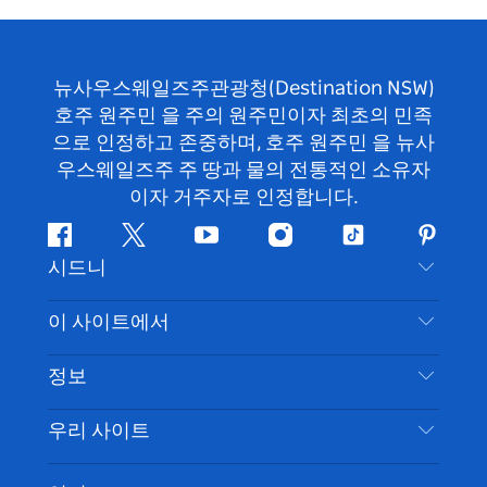
뉴사우스웨일즈주관광청(Destination NSW)
호주 원주민 을 주의 원주민이자 최초의 민족
으로 인정하고 존중하며, 호주 원주민 을 뉴사
우스웨일즈주 주 땅과 물의 전통적인 소유자
이자 거주자로 인정합니다.
페
지
유
인
틱
핀
시드니
이
저
튜
스
톡
터
스
귀
브
타
레
문의하기
이 사이트에서
북
다
그
스
부인 성명
램
트
목적지
정보
은둔
할 일
여행 정보
우리 사이트
쿠키 고지
뉴사우스웨일즈주 로드 트립
시드니 접근성
이용 약관
VisitNSW.com