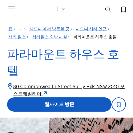
Toggle
navigation
집
...
시드니 에서 방문할 곳
시드니 시티 인근
서리 힐스
서리힐스 숙박 시설
파라마운트 하우스 호텔
파라마운트 하우스 호
텔
80 Commonwealth Street Surry Hills NSW 2010 오
스트레일리아
웹사이트 방문