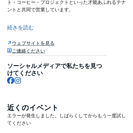
ト・コーヒー・プロジェクトといった才能あふれるテナ
ントと共同で営業しています。
パラマウント・ハウス・ホテルは、シドニーのサリーヒ
ルズにあるパラマウント・ピクチャー・スタジオの旧本
続きを読む
社ビルに位置しています。全29室の客室は、伝統的な
雰囲気と現代的な要素が融合し、テラゾータイル張りの
ウェブサイトを見る
バスルーム、フランス製のリネンシーツ、厳選されたア
ご連絡ください
ート作品など、細部にまでこだわったデザインが特徴で
す。
ソーシャルメディアで私たちを見つ
ホテルは、ゴールデン・エイジ・シネマ＆バー、ポリ・
けてください
Facebook
Instagram
ザ・レストラン、APベーカリー、パラマウント・コー
ヒー・プロジェクトといった才能あふれるテナントと共
同で営業しています。
近くのイベント
Product
List
Product
エラーが発生しました。しばらくしてからもう一度試し
List
てください