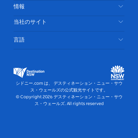
ブ
ー
ー
グ
ト
ス
目的地
情報
ッ
ブ
ラ
ッ
ト
プライバシー
やるべきこと
ク
ム
ク
旅行情報
当社のサイト
クッキーに関する通知
ニューサウスウェールズ州のロードトリップ
アクセシブルシドニー
利用規約
VisitNSW.com
イベント
言語
ビジネスを登録する
デスティネーション・ニュー・サウス・ウェール
宿泊施設
NSWでのビジネス
ズコーポレート
ニューサウスウェールズ州の教育
ビジネスイベント NSW
デスティネーション・ニュー・サウス・ウェール
シドニー.com は、 デスティネーション・ニュー・サウ
ズメディアセンター
ス・ウェールズの公式観光サイトです。
ビビッド・シドニー
© Copyright
2026
デスティネーション・ニュー・サウ
ス・ウェールズ. All rights reserved