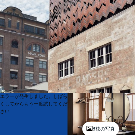
Product
Product
エラーが発生しました。しばら
List
List
くしてからもう一度試してくだ
さい
3枚の写真