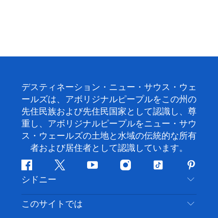
デスティネーション・ニュー・サウス・ウェ
ールズは、アボリジナルピープルをこの州の
先住民族および先住民国家として認識し、尊
重し、アボリジナルピープルをニュー・サウ
ス・ウェールズの土地と水域の伝統的な所有
者および居住者として認識しています。
フ
ツ
ユ
イ
テ
ピ
シドニー
ェ
イ
ー
ン
ィ
ン
イ
ッ
チ
ス
ッ
タ
お問い合わせ
このサイトでは
ス
タ
ュ
タ
ク
レ
免責事項