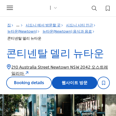
Toggle
navigation
집
...
시드니 에서 방문할 곳
시드니 시티 인근
뉴타운(Newtown)
뉴타운(Newtown) 음식과 음료
콘티넨탈 델리 뉴타운
콘티넨탈 델리 뉴타운
210 Australia Street Newtown NSW 2042 오스트레
일리아
Booking details
웹사이트 방문