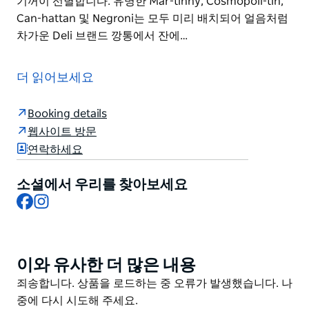
기꺼이 선별합니다. 유명한 Mar-tinny, Cosmopoli-tin,
Can-hattan 및 Negroni는 모두 미리 배치되어 얼음처럼
차가운 Deli 브랜드 깡통에서 잔에…
뉴타운에서 가장 유명한 거리 중 하나에 위치한
Continental Deli Newtown은 진지한 유럽 바 분위기를
더 읽어보세요
선사하며 시드니 주민과 외지인 모두에게 꼭 방문해야 할
지역 보석입니다. Elvis Abrahanowicz, Joseph Valore,
Booking details
Michael Nicolian이 설립한 이 뉴타운 인기 레스토랑은
웹사이트 방문
두 층으로 나뉜 델리 바 비스트로로 외식할 때 궁금한 모
연락하세요
든 것에 대한 답은 하나뿐입니다. "Yes We Can"입니다.
특선 칵테일 시그니처 Amaro's 활기찬 와인 목록에 중점
소셜에서 우리를 찾아보세요
을 둔 Deli Newtown은 항상 식탁에 오르는 육류 통조림
Facebook
Instagram
해산물 또는 비스트로 특선 요리와 어울리는 완벽한 음료
를 기꺼이 선별합니다. 유명한 Mar-tinny, Cosmopoli-
tin, Can-hattan 및 Negroni는 모두 미리 배치되어 얼음
이와 유사한 더 많은 내용
Product
처럼 차가운 Deli 브랜드 깡통에서 잔에 담아 제공된다는
List
Product
죄송합니다. 상품을 로드하는 중 오류가 발생했습니다. 나
점에 유의하는 것이 중요합니다. 따라서 휴대전화를 준비
List
중에 다시 시도해 주세요.
하여 사진을 찍으세요.