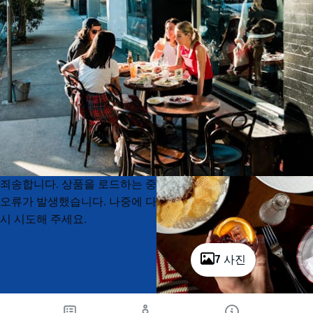
Product
Product
죄송합니다. 상품을 로드하는 중
List
List
오류가 발생했습니다. 나중에 다
시 시도해 주세요.
7 사진