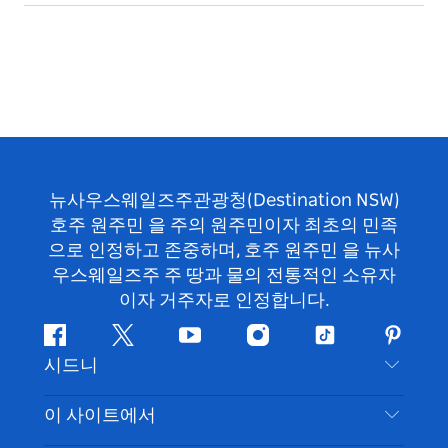
뉴사우스웨일즈주관광청(Destination NSW)
호주 원주민 을 주의 원주민이자 최초의 민족
으로 인정하고 존중하며, 호주 원주민 을 뉴사
우스웨일즈주 주 땅과 물의 전통적인 소유자
이자 거주자로 인정합니다.
페
지
유
인
틱
핀
시드니
이
저
튜
스
톡
터
스
귀
브
타
레
문의하기
이 사이트에서
북
다
그
스
부인 성명
램
트