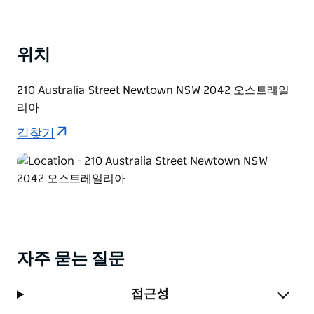
Deli Newtown은 지역 법원과 경찰서 옆의 큰 빨간 문 뒤
에 있습니다(빛나는 네온 사인을 찾아보세요). 한 번에 최
대 25명의 손님을 수용할 수 있는 Deli는 데이트 밤이나
위치
사교 모임에 완벽한 장소입니다.
210 Australia Street Newtown NSW 2042 오스트레일
리아
길찾기
자주 묻는 질문
접근성