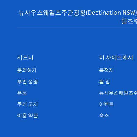
뉴사우스웨일즈주관광청(Destination N
일즈주
시드니
이 사이트에서
문의하기
목적지
부인 성명
할 일
은둔
뉴사우스웨일즈주
쿠키 고지
이벤트
이용 약관
숙소