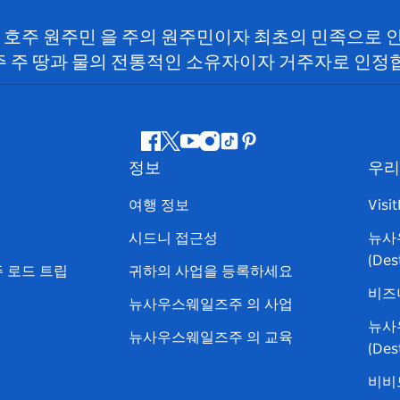
SW) 호주 원주민 을 주의 원주민이자 최초의 민족으로
 주 땅과 물의 전통적인 소유자이자 거주자로 인정
페
지
유
인
틱
핀
정보
우리
이
저
튜
스
톡
터
스
귀
브
타
레
여행 정보
Visi
북
다
그
스
시드니 접근성
뉴사
램
트
(Des
 로드 트립
귀하의 사업을 등록하세요
비즈
뉴사우스웨일즈주 의 사업
뉴사
뉴사우스웨일즈주 의 교육
(De
비비드