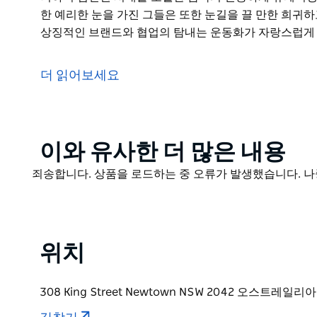
한 예리한 눈을 가진 그들은 또한 눈길을 끌 만한 희귀
상징적인 브랜드와 협업의 탐내는 운동화가 자랑스럽게 
시드니 문화의 심장부인 뉴타운에 오신 것을 환영합니다
활기찬 거리와 활기찬 골목길 사이에서 진정한 보물을 발견할 
더 읽어보세요
지와 스니커즈 매장은 쇼핑만을 위한 것이 아니라 방문
경험하게 하는 목적지입니다.
뉴타운은 The Real Deal이 선두에 있는 의식적 패
만이 아니라 철학입니다. 이 부티크에 들어서면 품질과
Product
이와 유사한 더 많은 내용
품목의 신중하게 큐레이팅된 컬렉션을 발견할 수 있습니
List
Product
죄송합니다. 상품을 로드하는 중 오류가 발생했습니다. 나
특별한 것에 대한 예리한 눈을 가진 그들은 또한 눈길을
List
니다. 선반에는 상징적인 브랜드와 협업의 탐내는 운동
하지만 The Real Deal은 단순한 매장이 아닙니다. 
위치
한 사랑을 기념하는 커뮤니티 허브입니다. 팝업 이벤트
팟에서는 항상 무언가가 일어납니다.
노련한 빈티지 애호가이든 뉴타운의 역동적인 패션 현장에 호
308 King Street Newtown NSW 2042 오스트레일리아
스타일의 마법을 경험하고 이 절충주의 교외에서 운동의