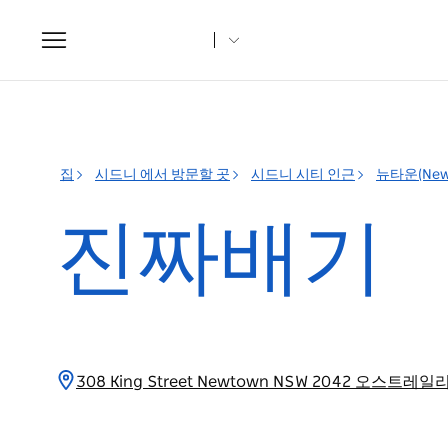
Toggle
navigation
집
시드니 에서 방문할 곳
시드니 시티 인근
뉴타운(New
진짜배기
308 King Street Newtown NSW 2042 오스트레