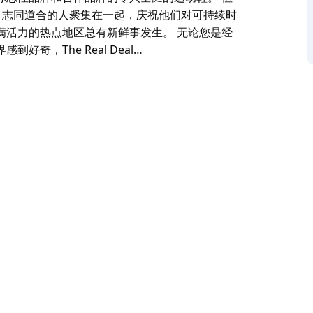
区中心，志同道合的人聚集在一起，庆祝他们对可持续时
满活力的热点地区总有新鲜事发生。 无论您是经
奇，The Real Deal…
都充满创意和多样性。在热闹的街道和充满活力的
l。这家古董和运动鞋店不仅仅是购物场所，它还是一
走在最前沿。在这里，复古不仅仅关乎你穿什么，而是一
列，每件都因其质量和文化意义而入选。
量版运动鞋，这些运动鞋一定会引人注目。货架上
。
个社区中心，志同道合的人聚集在一起，庆祝他们对可持续
充满活力的热点地区总有新鲜事发生。
尚界感到好奇，The Real Deal 都邀请您
动的一部分。