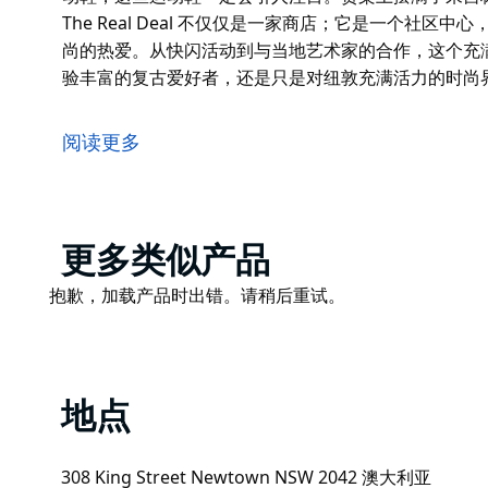
The Real Deal 不仅仅是一家商店；它是一个社
尚的热爱。从快闪活动到与当地艺术家的合作，这个充
验丰富的复古爱好者，还是只是对纽敦充满活力的时尚界感到好
欢迎来到新镇，这里是悉尼文化的心脏地带，每个角落
小巷中，您会发现一颗真正的宝石：The Real Dea
阅读更多
个目的地，邀请游客体验可持续风格的脉搏。
新镇已成为有意识时尚的中心，The Real Deal 
种哲学。走进这家精品店，发现精心挑选的永恒单品系
Product
更多类似产品
他们对非凡事物有着敏锐的眼光，还专门经营稀有和限
List
摆满了来自标志性品牌和合作品牌的令人垂涎的运动鞋
Product
抱歉，加载产品时出错。请稍后重试。
List
但 The Real Deal 不仅仅是一家商店；它是一
时尚的热爱。从快闪活动到与当地艺术家的合作，这个
无论您是经验丰富的复古爱好者，还是只是对纽敦充满活力的时
地点
体验可持续风格的魔力，并成为这个兼收并蓄的郊区运
308 King Street Newtown NSW 2042 澳大利亚