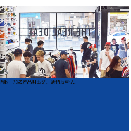
Product
Product
抱歉，加载产品时出错。请稍后重试。
List
List