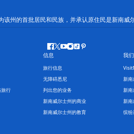
为该州的首批居民和民族，并承认原住民是新南威
Facebook
叽
YouTube
Instagram
抖
Pinterest
信息
我们
叽
音
喳
旅行信息
Visi
喳
无障碍悉尼
新南
路旅行
列出您的业务
新南
新南威尔士州的商业
新南
新南威尔士州的教育
缤纷