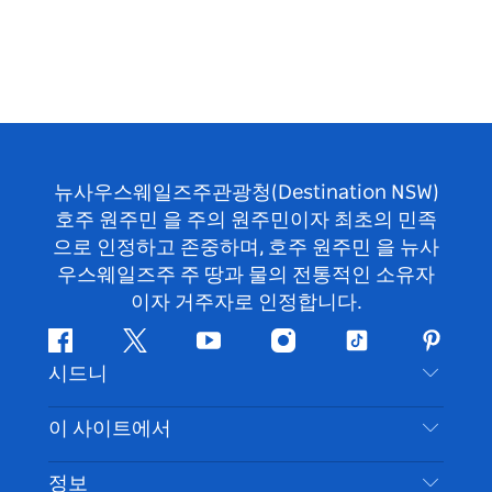
뉴사우스웨일즈주관광청(Destination NSW)
호주 원주민 을 주의 원주민이자 최초의 민족
으로 인정하고 존중하며, 호주 원주민 을 뉴사
우스웨일즈주 주 땅과 물의 전통적인 소유자
이자 거주자로 인정합니다.
페
지
유
인
틱
핀
시드니
이
저
튜
스
톡
터
스
귀
브
타
레
문의하기
이 사이트에서
북
다
그
스
부인 성명
램
트
목적지
정보