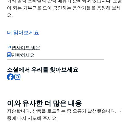
거리 음식 스타일의 간식 메뉴가 준비되어 있습니다. 도움
이 되는 기부금을 모아 공연하는 음악가들을 응원해 보세
요.
매일 밤 라이브 음악과 함께 풍성한 칵테일 리스트 지역
소규모 양조장 그리고 전 세계 와인을 선보이는 레이지본
더 읽어보세요
즈 라운지(Lazybones Lounge)는 메릭빌(Marrickville)
이너 웨스트(Inner West) 교외 지역의 명소로 빠르게 자
웹사이트 방문
리 잡았습니다. 주로 재즈 공연을 선보이며 대부분 무료로
연락하세요
즐길 수 있습니다. 입장료가 있는 경우 입장료는 약 10달
러 정도입니다.
소셜에서 우리를 찾아보세요
Facebook
Instagram
아늑하고 독특한 인테리어가 돋보입니다. 벨벳 커튼 커다
란 가죽 소파 복고풍 바 스툴 웅장한 샹들리에 오래된 TV
빈티지 램프 화분 등이 놓여 있습니다. 한쪽 벽에는 하레
크리슈나 벽화도 그려져 있습니다.
이와 유사한 더 많은 내용
Product
양념 양고기 카레부터 피자 핫도그까지 끊임없이 변화하
List
Product
죄송합니다. 상품을 로드하는 중 오류가 발생했습니다. 나
는 길거리 음식 스타일의 간식 메뉴가 준비되어 있습니다.
List
중에 다시 시도해 주세요.
도움이 되는 기부금을 모아 공연하는 음악가들을 응원해