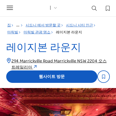
Toggle
navigation
집
...
시드니 에서 방문할 곳
시드니 시티 인근
마릭빌
마릭빌 관광 명소
레이지본 라운지
레이지본 라운지
294 Marrickville Road Marrickville NSW 2204 오스
트레일리아
웹사이트 방문