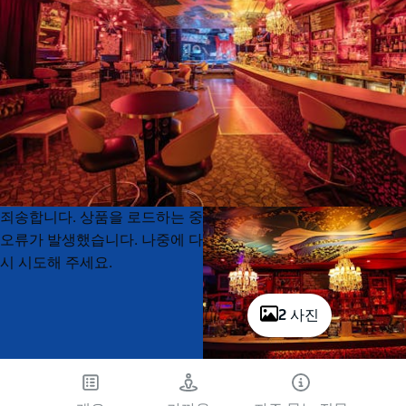
Product
Product
죄송합니다. 상품을 로드하는 중
List
List
오류가 발생했습니다. 나중에 다
시 시도해 주세요.
2 사진