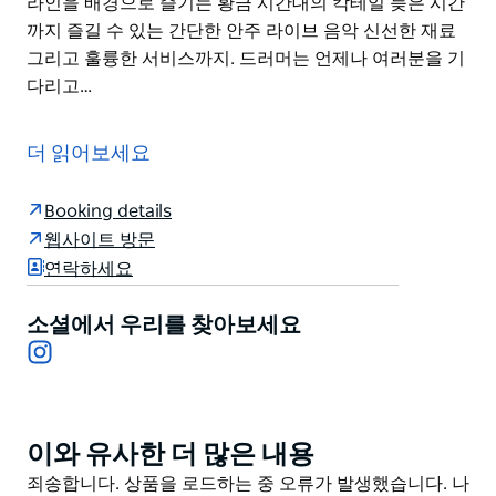
라인을 배경으로 즐기는 황금 시간대의 칵테일 늦은 시간
까지 즐길 수 있는 간단한 안주 라이브 음악 신선한 재료
그리고 훌륭한 서비스까지. 드러머는 언제나 여러분을 기
다리고…
드러머(The Drummer)는 시드니 외곽의 인기 주거 지역
이자 시드니 서부 유명 지역으로 향하는 관문인 글리브
더 읽어보세요
(Glebe) 중심부에 자리 잡은 유명한 명소입니다. 3층 테라
스 건물에 위치한 드러머는 아늑하고 분위기 있는 다양한
Booking details
공간을 제공합니다. 특히 놀라운 점은 글리브 지역 주민들
웹사이트 방문
사이에서 숨겨진 보물 같은 루프탑 바입니다.
연락하세요
신선한 지역 농산물을 중시하는 드러머는 계절 칵테일 수
제 맥주 엄선된 와인 등 다양한 메뉴를 선보입니다. 새벽
소셜에서 우리를 찾아보세요
2시까지 영업하며 주방은 매일 마감 시간까지 운영됩니
Instagram
다.
또한 드러머는 매주 목요일과 토요일 밤 무료 라이브 음악
공연을 제공하는 음악 및 예술 프로그램도 운영합니다.
이와 유사한 더 많은 내용
Product
List
도시 스카이라인을 배경으로 즐기는 황금 시간대의 칵테
Product
죄송합니다. 상품을 로드하는 중 오류가 발생했습니다. 나