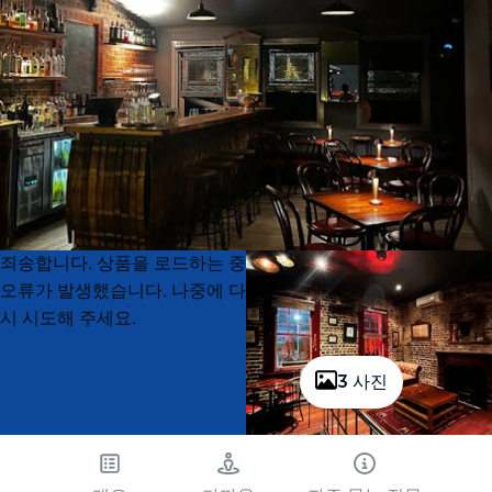
Product
Product
죄송합니다. 상품을 로드하는 중
List
List
오류가 발생했습니다. 나중에 다
시 시도해 주세요.
3 사진