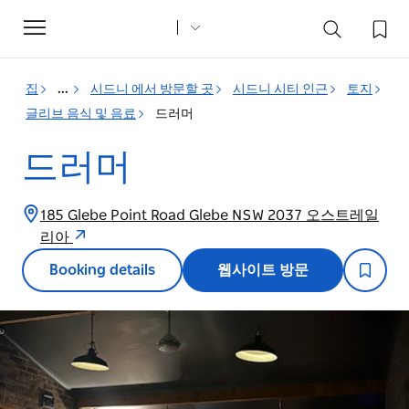
Toggle
navigation
집
...
시드니 에서 방문할 곳
시드니 시티 인근
토지
글리브 음식 및 음료
드러머
드러머
185 Glebe Point Road Glebe NSW 2037 오스트레일
리아
Booking details
웹사이트 방문