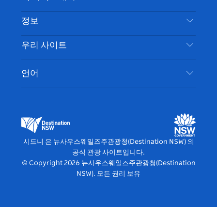
부인 성명
램
트
목적지
정보
은둔
할 일
여행 정보
우리 사이트
쿠키 고지
뉴사우스웨일즈주 로드 트립
시드니 접근성
이용 약관
VisitNSW.com
이벤트
언어
귀하의 사업을 등록하세요
뉴사우스웨일즈주관광청(Destination NSW) 기업
숙소
뉴사우스웨일즈주 의 사업
비즈니스 이벤트 뉴사우스웨일즈주
뉴사우스웨일즈주 의 교육
뉴사우스웨일즈주관광청(Destination NSW) 미디
어 센터
시드니 은 뉴사우스웨일즈주관광청(Destination NSW) 의
비비드 시드니(Vivid Sydney)
공식 관광 사이트입니다.
© Copyright
2026
뉴사우스웨일즈주관광청(Destination
NSW). 모든 권리 보유