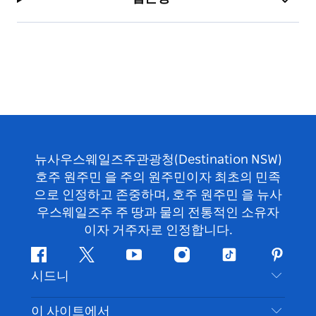
뉴사우스웨일즈주관광청(Destination NSW)
호주 원주민 을 주의 원주민이자 최초의 민족
으로 인정하고 존중하며, 호주 원주민 을 뉴사
우스웨일즈주 주 땅과 물의 전통적인 소유자
이자 거주자로 인정합니다.
페
지
유
인
틱
핀
시드니
이
저
튜
스
톡
터
스
귀
브
타
레
문의하기
이 사이트에서
북
다
그
스