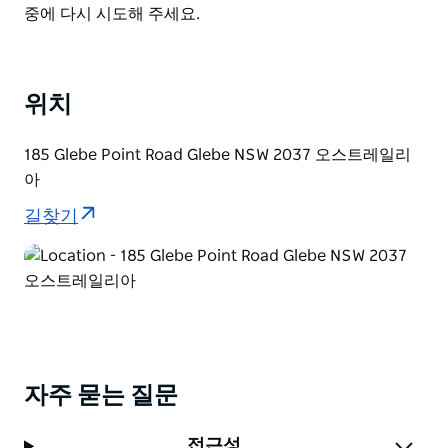
일 늦은 시간까지 즐길 수 있는 간단한 안주 라이브 음악
List
중에 다시 시도해 주세요.
신선한 재료 그리고 훌륭한 서비스까지. 드러머는 언제나
여러분을 기다리고 있습니다.
위치
185 Glebe Point Road Glebe NSW 2037 오스트레일리
아
길찾기
자주 묻는 질문
접근성