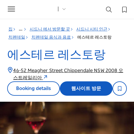
Toggle
navigation
집
...
시드니 에서 방문할 곳
시드니 시티 인근
치펜데일
치펜데일 음식과 음료
에스테르 레스토랑
에스테르 레스토랑
46-52 Meagher Street Chippendale NSW 2008 오
스트레일리아
Booking details
웹사이트 방문