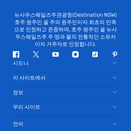
뉴사우스웨일즈주관광청(Destination NSW)
호주 원주민 을 주의 원주민이자 최초의 민족
으로 인정하고 존중하며, 호주 원주민 을 뉴사
우스웨일즈주 주 땅과 물의 전통적인 소유자
이자 거주자로 인정합니다.
페
지
유
인
틱
핀
시드니
이
저
튜
스
톡
터
스
귀
브
타
레
문의하기
이 사이트에서
북
다
그
스
부인 성명
램
트
목적지
정보
은둔
할 일
여행 정보
우리 사이트
쿠키 고지
뉴사우스웨일즈주 로드 트립
시드니 접근성
이용 약관
VisitNSW.com
이벤트
언어
귀하의 사업을 등록하세요
뉴사우스웨일즈주관광청(Destination NSW) 기업