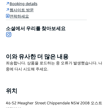
장작 화덕이 메인 메뉴이며 호주와 전 세계의 다양하고 간
Booking details
결한 내추럴 와인 리스트가 돋보입니다. 콘크리트 벽으로
웹사이트 방문
마감된 공간은 간결하고 미니멀한 디자인으로 심플하면
연락하세요
서도 세련된 요리에 시선을 사로잡습니다. 토요일과 일요
일에는 점심 수요일부터 토요일까지는 저녁 식사를 제공
소셜에서 우리를 찾아보세요
합니다.
Instagram
이와 유사한 더 많은 내용
Product
List
Product
죄송합니다. 상품을 로드하는 중 오류가 발생했습니다. 나
List
중에 다시 시도해 주세요.
위치
46-52 Meagher Street Chippendale NSW 2008 오스트