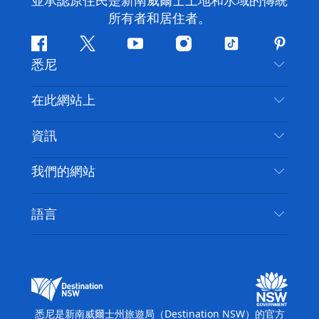
並承認原住民是新南威爾士土地和水域的傳統
所有者和居住者。
Facebook
嘰
Youtube
Instagram
抖
Pintere
悉尼
嘰
音
喳
聯絡我們
在此網站上
喳
免責聲明
目的地
資訊
隱私
要做的事情
旅行資訊
Cookie 通知
我們的網站
新南威爾斯州公路旅行
無障礙悉尼
使用條款
VisitNSW.com
活動
語言
列出您的業務
新南威爾士州旅遊局（Destination NSW）企業網
住宿
新南威爾斯的商業
站​
新南威爾斯的教育
新南威爾士州商務活動
新南威爾士州旅遊局（Destination NSW）媒體中
悉尼是新南威爾士州旅遊局（Destination NSW）的官方
心