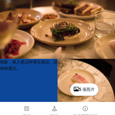
Product
Product
抱歉，載入產品時發生錯誤。請
List
List
稍後重試。
5 張照片