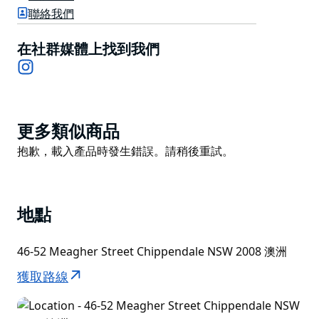
簡潔而極簡，凸顯其簡約精緻的烹飪風格。餐廳週六和週
聯絡我們
日供應午餐，週三至週六供應晚餐。
在社群媒體上找到我們
Instagram
Product
更多類似商品
List
Product
抱歉，載入產品時發生錯誤。請稍後重試。
List
地點
46-52 Meagher Street Chippendale NSW 2008 澳洲
獲取路線