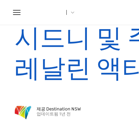
Toggle
navigation
집
조항
시드니 및 주변 지역의 최고의 아드레날린 액티비티
시드니 및 
레날린 액
제공 Destination NSW
업데이트됨 1년 전