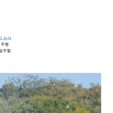
리 뉴사
 주행
 질주할