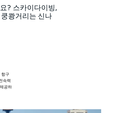
요? 스카이다이빙,
이 쿵쾅거리는 신나
 항구
 전속력
 제공하