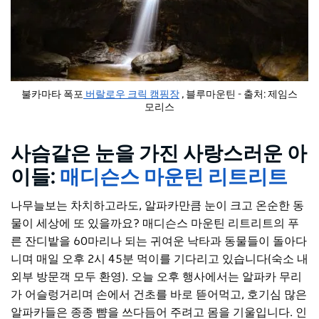
불카마타 폭포
버랄로우 크릭 캠핑장
, 블루마운틴 - 출처: 제임스
모리스
사슴같은 눈을 가진 사랑스러운 아
이들:
매디슨스 마운틴 리트리트
나무늘보는 차치하고라도, 알파카만큼 눈이 크고 온순한 동
물이 세상에 또 있을까요? 매디슨스 마운틴 리트리트의 푸
른 잔디밭을 60마리나 되는 귀여운 낙타과 동물들이 돌아다
니며 매일 오후 2시 45분 먹이를 기다리고 있습니다(숙소 내
외부 방문객 모두 환영). 오늘 오후 행사에서는 알파카 무리
가 어슬렁거리며 손에서 건초를 바로 뜯어먹고, 호기심 많은
알파카들은 종종 뺨을 쓰다듬어 주려고 몸을 기울입니다. 인