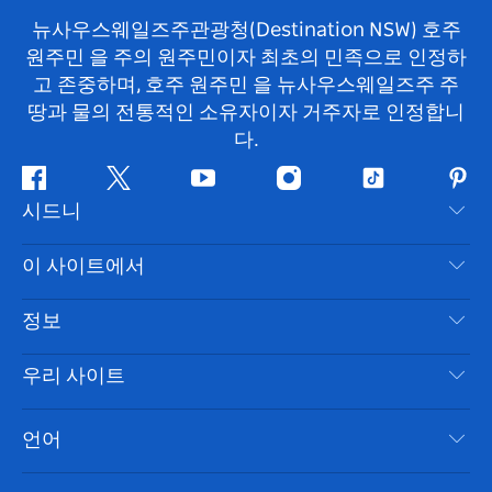
뉴사우스웨일즈주관광청(Destination NSW) 호주
원주민 을 주의 원주민이자 최초의 민족으로 인정하
고 존중하며, 호주 원주민 을 뉴사우스웨일즈주 주
땅과 물의 전통적인 소유자이자 거주자로 인정합니
다.
페
지
유
인
틱
핀
시드니
이
저
튜
스
톡
터
스
귀
브
타
레
문의하기
이 사이트에서
북
다
그
스
부인 성명
램
트
목적지
정보
은둔
할 일
여행 정보
우리 사이트
쿠키 고지
뉴사우스웨일즈주 로드 트립
시드니 접근성
이용 약관
VisitNSW.com
이벤트
언어
귀하의 사업을 등록하세요
뉴사우스웨일즈주관광청(Destination NSW) 기업
숙소
뉴사우스웨일즈주 의 사업