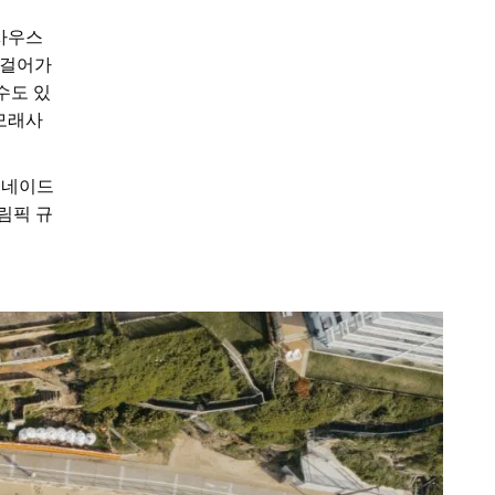
사우스
로 걸어가
수도 있
모래사
러네이드
림픽 규