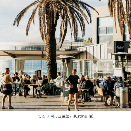
옆집 카페
, 크로눌라(Cronulla)