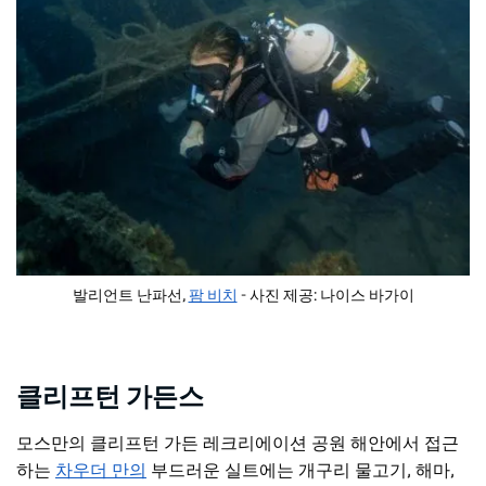
발리언트 난파선,
팜 비치
- 사진 제공: 나이스 바가이
클리프턴 가든스
모스만의 클리프턴 가든 레크리에이션 공원 해안에서
접근
하는
차우더 만의
부드러운 실트에는 개구리 물고기, 해마,