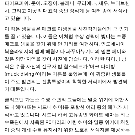
파이프피쉬, 문어, 오징어, 블레니, 무라에나, 새우, 누디브랜
치, 그리고 이곳의 대표적 종인 장식게
등
여러 종이 서식하
고 있습니다.
이 작은 생물들은 매크로 야생동물 사진작가들에게 큰 인기
를 끌고 있습니다. 이들은 이처럼 수상 경력에 빛나는 수중
매크로 생물을 찾기 위해 먼 거리를 여행하며, 인도네시아
북술라웨시의 렘베 해협이나 파푸아뉴기니의 밀른 베이와
같은 외딴 지역을 찾아 사진에 담습니다. 이러한 다이빙 방
식은 수중 사진의 선구자 밥 할스테드가 '머크 다이빙
(muck-diving)'이라는 이름을 붙였는데, 이 귀중한 생물들
이 주로 발견되는 진흙투성이의 칙칙한 서식지에서 발견되
기 때문입니다.
클리프턴 가든스 수영 주변의 그물에는 멸종 위기에 처한 시
드니 해마(또는 시드니 해마)를 포함한 여러 종의 해마가 서
식하고 있습니다. 시드니 하버 고유종인 화이트 해마는 최근
수족관에서 사육된 90마리의 어린 해마와 멸종 위기에 처한
이 종의 개체 수를 유지하기 위한 보호된 서식지를 제공하는