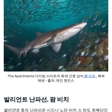
The Apartments 다이빙 사이트의 회색 간호 상어
롱 리프
, 북부
해변 - 출처: 제인 젠킨스
발리언트 난파선, 팜 비치
발리언트
호의 난파선은 시드니 노던
비치
스 반도 최북단인