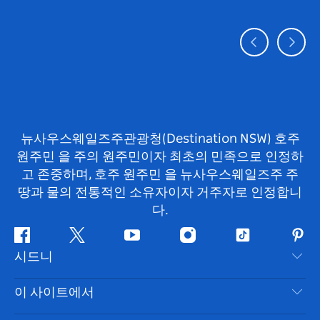
뉴사우스웨일즈주관광청(Destination NSW) 호주
원주민 을 주의 원주민이자 최초의 민족으로 인정하
고 존중하며, 호주 원주민 을 뉴사우스웨일즈주 주
땅과 물의 전통적인 소유자이자 거주자로 인정합니
다.
페
지
유
인
틱
핀
시드니
이
저
튜
스
톡
터
스
귀
브
타
레
문의하기
이 사이트에서
북
다
그
스
부인 성명
램
트