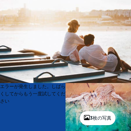
Product
Product
エラーが発生しました。しばら
List
List
くしてからもう一度試してくだ
さい
3枚の写真