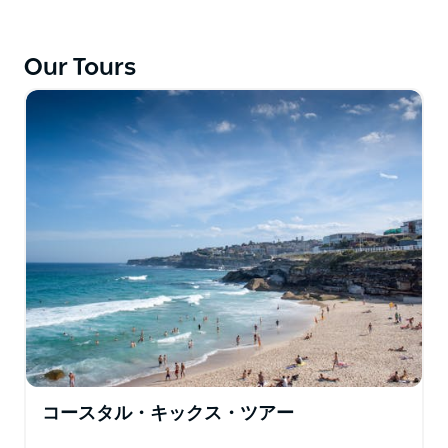
タッチの活気あるツアーを提供しています。まるで、世
界で最も美しい街で新しい親友と過ごすようなもので
す。Splendour では、つながり、つまり深いつながり
Our Tours
に焦点を当てた新しい場所での体験を目標としていま
す。暖かい午後にヨットから港に飛び込み、土曜日の市
場で地元の新鮮な食材を食べ、Icebergs で素晴らしい
景色を眺めながらカクテルを飲みます。シドニーの地元
の秘密を共有することです。
コースタル・キックス・ツアー