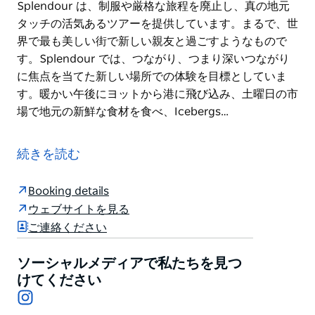
Splendour は、制服や厳格な旅程を廃止し、真の地元
タッチの活気あるツアーを提供しています。まるで、世
界で最も美しい街で新しい親友と過ごすようなもので
す。Splendour では、つながり、つまり深いつながり
に焦点を当てた新しい場所での体験を目標としていま
す。暖かい午後にヨットから港に飛び込み、土曜日の市
場で地元の新鮮な食材を食べ、Icebergs…
Splendour Tailored Tours (Splendour) は、シドニーに
ある専門のプライベート VIP ツアー会社です。
続きを読む
Splendour の目的は、すべてのゲストが毎回完全にパ
ーソナライズされた体験をすることです。Splendour
Booking details
は、コネのある地元の人だけがアクセスできる場所にゲ
ウェブサイトを見る
ストを連れて行き、シドニーの人々が楽しめる方法で名
ご連絡ください
所を案内します。Splendour のすべてのホストは、シ
ドニーに関する素晴らしい専門知識、輝かしい個性、そ
ソーシャルメディアで私たちを見つ
して素晴らしい個性に基づいて厳選されています。
けてください
Instagram
Splendour は、制服や厳格な旅程を廃止し、真の地元