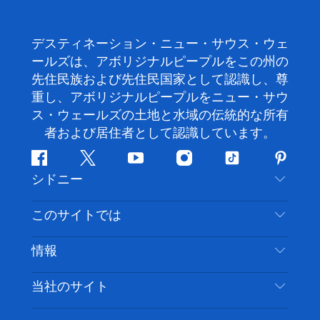
デスティネーション・ニュー・サウス・ウェ
ールズは、アボリジナルピープルをこの州の
先住民族および先住民国家として認識し、尊
重し、アボリジナルピープルをニュー・サウ
ス・ウェールズの土地と水域の伝統的な所有
者および居住者として認識しています。
フ
ツ
ユ
イ
テ
ピ
シドニー
ェ
イ
ー
ン
ィ
ン
イ
ッ
チ
ス
ッ
タ
お問い合わせ
このサイトでは
ス
タ
ュ
タ
ク
レ
免責事項
ブ
ー
ー
グ
ト
ス
目的地
情報
ッ
ブ
ラ
ッ
ト
プライバシー
やるべきこと
ク
ム
ク
旅行情報
当社のサイト
クッキーに関する通知
ニューサウスウェールズ州のロードトリップ
アクセシブルシドニー
利用規約
VisitNSW.com