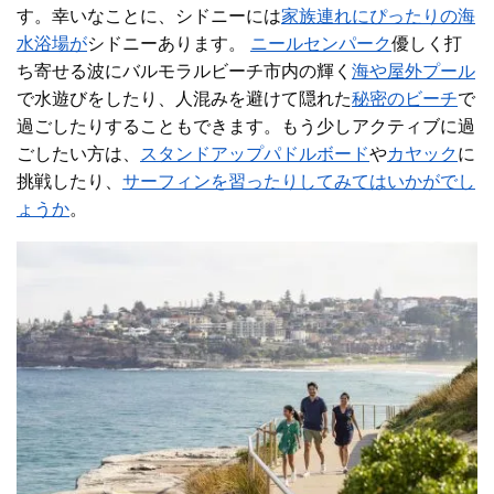
す。幸いなことに、シドニー
には
家族連れにぴったりの海
水浴場が
シドニーあります。
ニールセンパーク
優しく打
ち寄せる波に
バルモラルビーチ
市内の輝く
海や屋外プール
で水遊びをし
たり、人混みを避けて隠れた
秘密のビーチ
で
過ごしたりすることもできます
。もう少しアクティブに過
ごしたい方は、
スタンドアップパドルボード
や
カヤック
に
挑戦したり
、
サーフィンを習ったりしてみてはいかがでし
ょうか
。