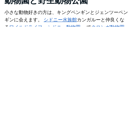
動物園と野生動物公園
小さな動物好きの方は、キングペンギンとジェンツーペン
ギンに会えます。
シドニー水族館
カンガルーと仲良くな
る
ワイルドライフ・シドニー動物園
。 で
タロンガ動物園
キリンに餌をあげたり、空高くまで広がるアドベンチャー
コースで遊んだりできます。
ワイルドロープ
他にも素晴
らしい動物の選択肢としては
フェザーデール・ワイルドラ
イフ・パーク
ドゥーンサイドと
市のすぐ南にある
シンビオ
野生動物公園
にあります。
シドニー動物園
西シドニーにある動物園では、アフリカの
ライオン、オランウータン、スマトラトラなど、世界中の
さまざまな動物を屋外で展示しています。また、インタラ
クティブな体験も提供されており、子供たちは動物園の住
人を間近で見たり、ミーアキャットに会ったり、一日飼育
員になったりすることができます。