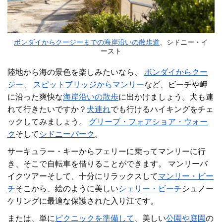
ボンダイからクージーまでの海岸沿いの散歩道
、シドニー・イ
ースト
陸地から海の景色を楽しみたいなら、
ボンダイからクー
ジー
、
スピットブリッジからマンリー
など、ビーチや岬
に沿っ
た爽快な
海岸沿いの散歩
に出かけましょう。犬も連
れて行きたいですか？
犬連れ
でも
行けるハイキング
をチェ
ックしてみましょう。
グリーブ・フォアショア・ウォー
ク
そして
シドニーパーク
。
サーキュラー・キーからフェリーに乗ってマンリーに行
き、そこで自転車を借りることができます。
マンリーバ
イクツアー
そして、十分にリラックスして
マンリー・ビー
チ
そこから、絵のように美しい
シェリー・ビーチ
シュノー
ケリングに最適な保護された入り江です。
または、単に
ピクニックを準備して
、美しい
公園や庭園
の