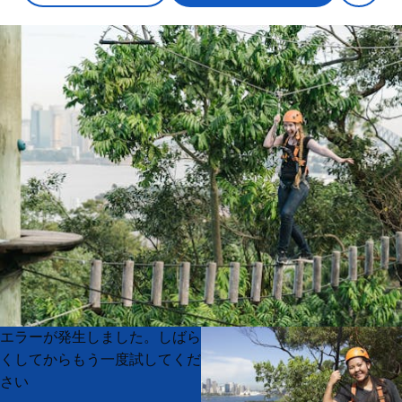
Product
Product
エラーが発生しました。しばら
List
List
くしてからもう一度試してくだ
さい