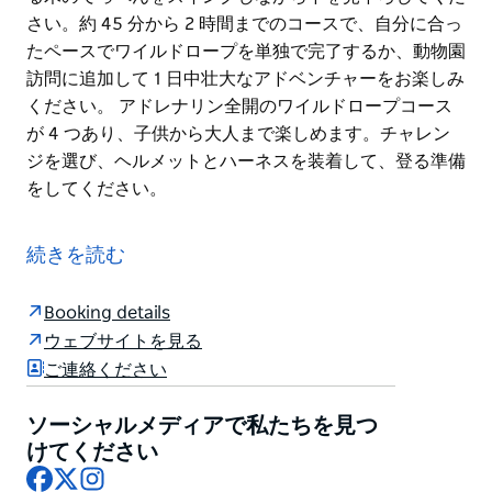
さい。約 45 分から 2 時間までのコースで、自分に合っ
たペースでワイルドロープを単独で完了するか、動物園
訪問に追加して 1 日中壮大なアドベンチャーをお楽しみ
ください。 アドレナリン全開のワイルドロープコース
が 4 つあり、子供から大人まで楽しめます。チャレン
ジを選び、ヘルメットとハーネスを装着して、登る準備
をしてください。
タロンガ動物園シドニーの爽快なハイロープコースで、
シドニーを新たな高さから眺めましょう。究極の空中ア
続きを読む
ドベンチャーです。吊り橋、クライミングウォール、オ
オコウモリなどを渡り、シドニー港の素晴らしい景色を
Booking details
楽しみながらチャレンジしてください。すべてサーキュ
ウェブサイトを見る
ラーキーからフェリーでわずか 12 分です。
ご連絡ください
新しい視点から自然を体験し、オーストラリア固有の動
物の上にある木のてっぺんをスイングしながら下を見下
ソーシャルメディアで私たちを見つ
ろしてください。約 45 分から 2 時間までのコースで、
けてください
Facebook
X
Instagram
自分に合ったペースでワイルドロープを単独で完了する