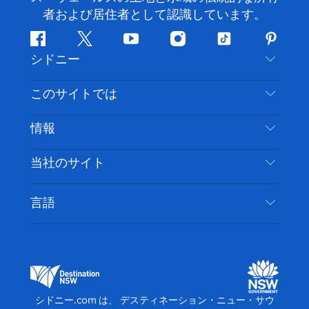
者および居住者として認識しています。
フ
ツ
ユ
イ
テ
ピ
シドニー
ェ
イ
ー
ン
ィ
ン
イ
ッ
チ
ス
ッ
タ
お問い合わせ
このサイトでは
ス
タ
ュ
タ
ク
レ
免責事項
ブ
ー
ー
グ
ト
ス
目的地
情報
ッ
ブ
ラ
ッ
ト
プライバシー
やるべきこと
ク
ム
ク
旅行情報
当社のサイト
クッキーに関する通知
ニューサウスウェールズ州のロードトリップ
アクセシブルシドニー
利用規約
VisitNSW.com
イベント
言語
ビジネスを登録する
デスティネーション・ニュー・サウス・ウェール
宿泊施設
NSWでのビジネス
ズコーポレート
ニューサウスウェールズ州の教育
ビジネスイベント NSW
デスティネーション・ニュー・サウス・ウェール
シドニー.com は、 デスティネーション・ニュー・サウ
ズメディアセンター