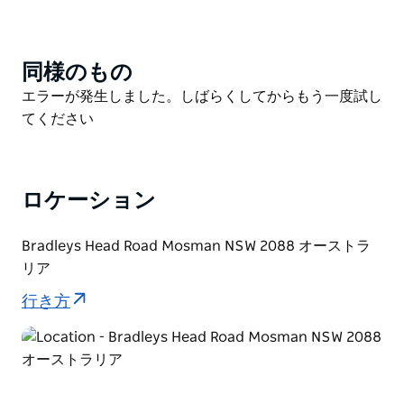
か、動物園訪問に追加して 1 日中壮大なアドベンチャー
をお楽しみください。
アドレナリン全開のワイルドロープコースが 4 つあ
同様のもの
Product
り、子供から大人まで楽しめます。チャレンジを選び、
List
Product
エラーが発生しました。しばらくしてからもう一度試し
ヘルメットとハーネスを装着して、登る準備をしてくだ
List
てください
さい。
ロケーション
Bradleys Head Road Mosman NSW 2088 オーストラ
リア
行き方