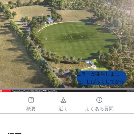
Product
Product
エラーが発生しまし
List
List
た。しばらくしてから
もう一度試してくださ
い
概要
近く
よくある質問