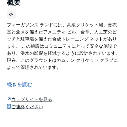
概要
ファーガソンズ ランドには、高級クリケット場、更衣
室と倉庫を備えたアメニティ ビル、食堂、人工芝のピ
ッチと駐車場を備えた合成トレーニング ネットがあり
ます。 この施設はコミュニティにとって安全な施設で
あり、洪水の影響を軽減するように設計されています。
現在、このグラウンドはカムデン クリケット クラブに
よって管理されています。
ファーガソンズ ランドには、高級クリケット場、更衣
室と倉庫を備えたアメニティ ビル、食堂、人工芝のピ
続きを読む
ッチと駐車場を備えた合成トレーニング ネットがあり
ます。
ウェブサイトを見る
この施設はコミュニティにとって安全な施設であり、洪
ご連絡ください
水の影響を軽減するように設計されています。現在、こ
のグラウンドはカムデン クリケット クラブによって管
理されています。