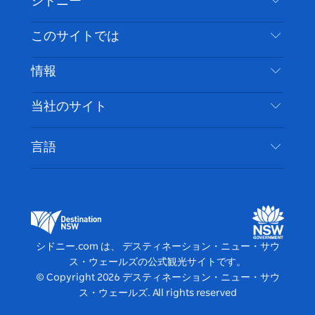
シドニー
ェ
イ
ー
ン
ィ
ン
イ
ッ
チ
ス
ッ
タ
お問い合わせ
このサイトでは
ス
タ
ュ
タ
ク
レ
免責事項
ブ
ー
ー
グ
ト
ス
目的地
情報
ッ
ブ
ラ
ッ
ト
プライバシー
やるべきこと
ク
ム
ク
旅行情報
当社のサイト
クッキーに関する通知
ニューサウスウェールズ州のロードトリップ
アクセシブルシドニー
利用規約
VisitNSW.com
イベント
言語
ビジネスを登録する
デスティネーション・ニュー・サウス・ウェール
宿泊施設
NSWでのビジネス
ズコーポレート
ニューサウスウェールズ州の教育
ビジネスイベント NSW
デスティネーション・ニュー・サウス・ウェール
シドニー.com は、 デスティネーション・ニュー・サウ
ズメディアセンター
ス・ウェールズの公式観光サイトです。
ビビッド・シドニー
© Copyright
2026
デスティネーション・ニュー・サウ
ス・ウェールズ. All rights reserved