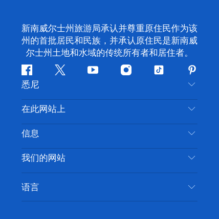
新南威尔士州旅游局承认并尊重原住民作为该
州的首批居民和民族，并承认原住民是新南威
尔士州土地和水域的传统所有者和居住者。
Facebook
叽
YouTube
Instagram
抖
Pintere
悉尼
叽
音
喳
联系我们
在此网站上
喳
免责声明
目的地
信息
隐私
推荐活动
旅行信息
Cookie 通知
我们的网站
新南威尔士州公路旅行
无障碍悉尼
使用条款
VisitNSW.com
活动
语言
列出您的业务
新南威尔士州旅游局企业网站
住宿
新南威尔士州的商业
新南威尔士州商务活动