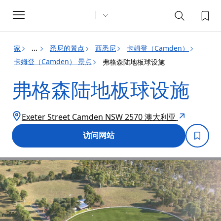
Toggle
navigation
家
悉尼的景点
西悉尼
卡姆登（Camden）
...
卡姆登（Camden） 景点
弗格森陆地板球设施
弗格森陆地板球设施
Exeter Street Camden NSW 2570 澳大利亚
访问网站