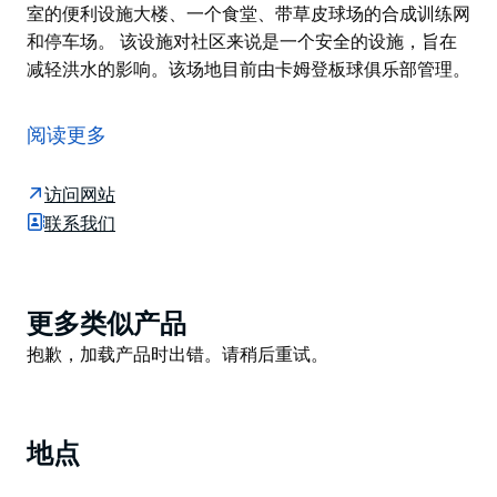
室的便利设施大楼、一个食堂、带草皮球场的合成训练网
和停车场。 该设施对社区来说是一个安全的设施，旨在
减轻洪水的影响。该场地目前由卡姆登板球俱乐部管理。
弗格森斯土地包含一个高级板球场、一座带更衣室和储藏
室的便利设施大楼、一个食堂、带草皮球场的合成训练网
阅读更多
和停车场。
该设施对社区来说是一个安全的设施，旨在减轻洪水的影
访问网站
响。该场地目前由卡姆登板球俱乐部管理。
联系我们
Product
更多类似产品
List
Product
抱歉，加载产品时出错。请稍后重试。
List
地点