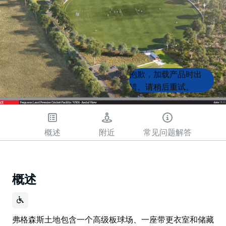
Product
Product
抱歉，加载产品时出
List
List
错。请稍后重试。
概述
附近
常见问题解答
概述
弗格森斯土地包含一个高级板球场、一座带更衣室和储藏