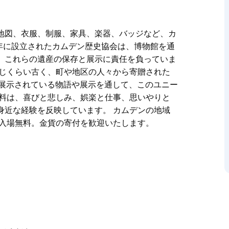
地図、衣服、制服、家具、楽器、バッジなど、カ
5年に設立されたカムデン歴史協会は、博物館を通
、これらの遺産の保存と展示に責任を負っていま
同じくらい古く、町や地区の人々から寄贈された
、展示されている物語や展示を通して、このユニー
資料は、喜びと悲しみ、娯楽と仕事、思いやりと
身近な経験を反映しています。 カムデンの地域
 入場無料。金貨の寄付を歓迎いたします。
地図、衣服、制服、家具、楽器、バッジなど、カ
してカムデン地域の歴史を現代に伝えることに尽
す。
らい古く、町や地区の人々から寄贈されたアボリ
されている物語や展示を通して、このユニークな遺