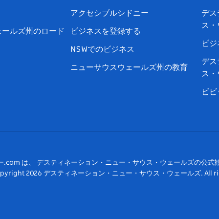
ス
タ
ュ
タ
ク
レ
アクセシブルシドニー
デス
ブ
ー
ー
グ
ト
ス
ス・
ッ
ブ
ラ
ッ
ト
ェールズ州のロード
ビジネスを登録する
ク
ム
ク
ビジ
NSWでのビジネス
デス
ニューサウスウェールズ州の教育
ス・
ビビ
ー.com は、 デスティネーション・ニュー・サウス・ウェールズの公式
pyright
2026
デスティネーション・ニュー・サウス・ウェールズ. All rights