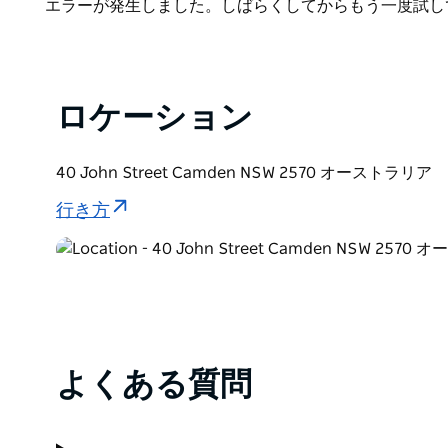
Product
エラーが発生しました。しばらくしてからもう一度試し
これらの資料は、喜びと悲しみ、娯楽と仕事、思いや
List
る日常の身近な経験を反映しています。
カムデンの地域史を研究したい方は、ぜひ一度訪れて
ロケーション
入場無料。金貨の寄付を歓迎いたします。
40 John Street Camden NSW 2570 オーストラリア
行き方
よくある質問