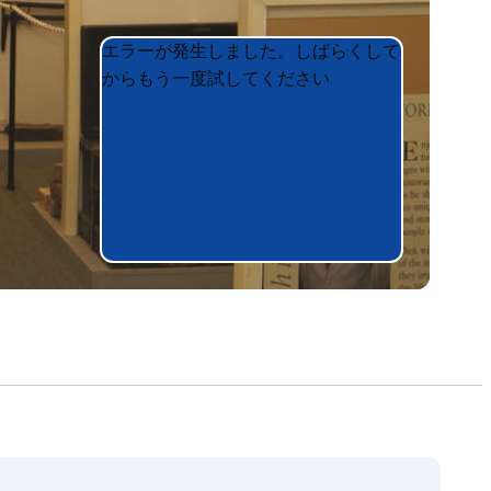
Product
Product
エラーが発生しました。しばらくして
List
List
からもう一度試してください