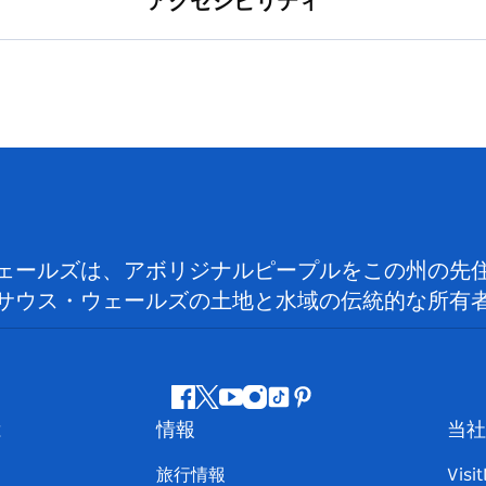
アクセシビリティ
ェールズは、アボリジナルピープルをこの州の先
サウス・ウェールズの土地と水域の伝統的な所有
フ
ツ
ユ
イ
テ
ピ
は
情報
当社
ェ
イ
ー
ン
ィ
ン
イ
ッ
チ
ス
ッ
タ
旅行情報
Visi