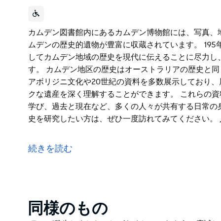
カムデン図書館内にあるカムデン博物館には、写真、
ムデンの歴史的遺物が豊富に収蔵されています。 19
してカムデン地域の歴史を現代に伝えることに尽力し
す。 カムデン地区の歴史はオーストラリアの歴史と
アボリジニ文化や20世紀の資料を多数展示しており
クな遺産を深く理解することができます。 これらの
学び、過去と現在など、多くの人々が共有する日常の
史を研究したい方は、ぜひ一度訪れてみてください。
カムデン図書館内にあるカムデン博物館には、写真、
ムデンの歴史的遺物が豊富に収蔵されています。
続きを読む
195年に設立されたカムデン歴史協会は、博物館を通
力し、これらの遺産の保存と展示に責任を負っていま
カムデン地区の歴史はオーストラリアの歴史と同じく
ジニ文化や20世紀の資料を多数展示しており、展示
Product
同様のもの
産を深く理解することができます。
List