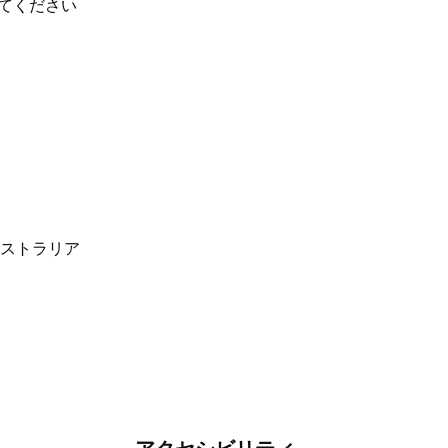
てください
りと学び、過去と現在など、多くの人々が共有す
みてください。