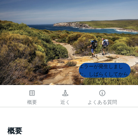
Product
Product
エラーが発生しまし
List
List
た。しばらくしてから
もう一度試してくださ
い
概要
近く
よくある質問
概要