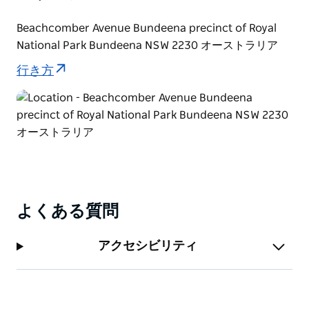
ルといった海岸沿いの熱帯雨林を通り過ぎます。
Beachcomber Avenue Bundeena precinct of Royal
ロイヤル国立公園内には公共交通機関がありませんの
National Park Bundeena NSW 2230 オーストラリア
で、車で移動するか、ギャリービーチのピクニックエリ
行き方
アまで迎えに来てもらうことをお忘れなく。飲料水と食
料は必ずご持参ください。
よくある質問
アクセシビリティ