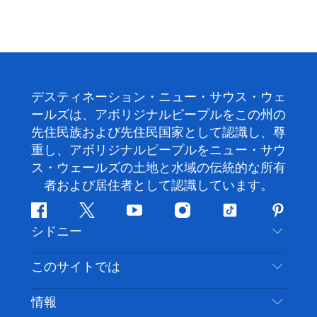
デスティネーション・ニュー・サウス・ウェ
ールズは、アボリジナルピープルをこの州の
先住民族および先住民国家として認識し、尊
重し、アボリジナルピープルをニュー・サウ
ス・ウェールズの土地と水域の伝統的な所有
者および居住者として認識しています。
フ
ツ
ユ
イ
テ
ピ
シドニー
ェ
イ
ー
ン
ィ
ン
イ
ッ
チ
ス
ッ
タ
お問い合わせ
このサイトでは
ス
タ
ュ
タ
ク
レ
免責事項
ブ
ー
ー
グ
ト
ス
目的地
情報
ッ
ブ
ラ
ッ
ト
プライバシー