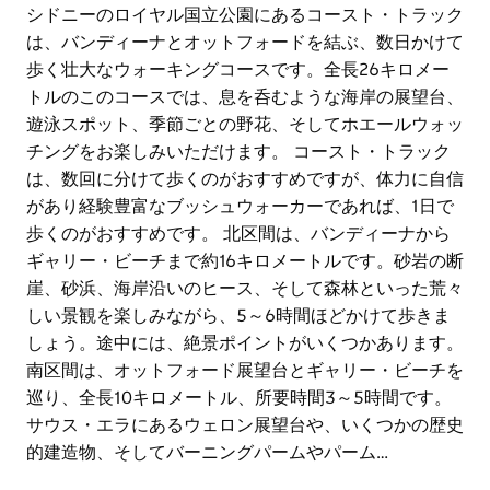
シドニーのロイヤル国立公園にあるコースト・トラック
は、バンディーナとオットフォードを結ぶ、数日かけて
歩く壮大なウォーキングコースです。全長26キロメー
トルのこのコースでは、息を呑むような海岸の展望台、
遊泳スポット、季節ごとの野花、そしてホエールウォッ
チングをお楽しみいただけます。 コースト・トラック
は、数回に分けて歩くのがおすすめですが、体力に自信
があり経験豊富なブッシュウォーカーであれば、1日で
歩くのがおすすめです。 北区間は、バンディーナから
ギャリー・ビーチまで約16キロメートルです。砂岩の断
崖、砂浜、海岸沿いのヒース、そして森林といった荒々
しい景観を楽しみながら、5～6時間ほどかけて歩きま
しょう。途中には、絶景ポイントがいくつかあります。
南区間は、オットフォード展望台とギャリー・ビーチを
巡り、全長10キロメートル、所要時間3～5時間です。
サウス・エラにあるウェロン展望台や、いくつかの歴史
的建造物、そしてバーニングパームやパーム…
シドニーのロイヤル国立公園にあるコースト・トラック