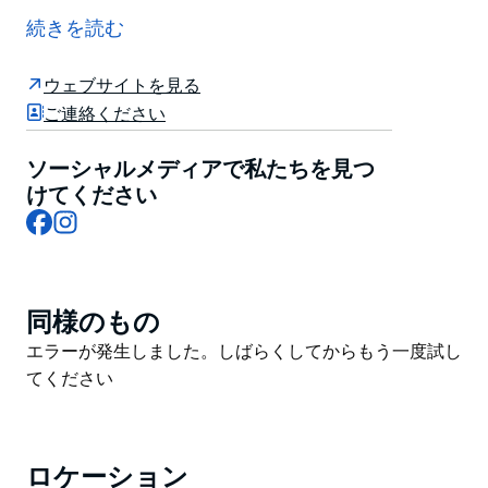
は、バンディーナとオットフォードを結ぶ、数日かけて
続きを読む
歩く壮大なウォーキングコースです。全長26キロメー
トルのこのコースでは、息を呑むような海岸の展望台、
ウェブサイトを見る
遊泳スポット、季節ごとの野花、そしてホエールウォッ
ご連絡ください
チングをお楽しみいただけます。
コースト・トラックは、数回に分けて歩くのがおすすめ
ソーシャルメディアで私たちを見つ
ですが、体力に自信があり経験豊富なブッシュウォーカ
けてください
Facebook
Instagram
ーであれば、1日で歩くのがおすすめです。
北区間は、バンディーナからギャリー・ビーチまで約16
キロメートルです。砂岩の断崖、砂浜、海岸沿いのヒー
ス、そして森林といった荒々しい景観を楽しみながら、
同様のもの
Product
5～6時間ほどかけて歩きましょう。途中には、絶景ポ
List
Product
エラーが発生しました。しばらくしてからもう一度試し
イントがいくつかあります。
List
てください
南区間は、オットフォード展望台とギャリー・ビーチを
巡り、全長10キロメートル、所要時間3～5時間です。
サウス・エラにあるウェロン展望台や、いくつかの歴史
ロケーション
的建造物、そしてバーニングパームやパーム・ジャング