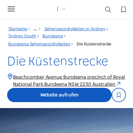
Toggle
navigation
Startseite
...
Sehenswürdigkeiten in Sydney
Sydney South
Bundeena
Bundeena Sehenswürdigkeiten
Die Küstenstrecke
Die Küstenstrecke
Beachcomber Avenue Bundeena precinct of Royal
National Park Bundeena NSW 2230 Australien
Website aufrufen