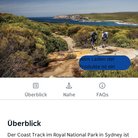
Product
Product
Beim Laden der
List
List
Produkte ist ein
Fehler aufgetreten.
Bitte versuchen Sie es
später noch einmal.
Überblick
Nahe
FAQs
Überblick
Der Coast Track im Royal National Park in Sydney ist