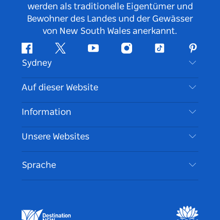
werden als traditionelle Eigentümer und
Bewohner des Landes und der Gewässer
von New South Wales anerkannt.
Facebook
Twitter
YouTube
Instagram
TikTok
Pintere
Sydney
Kontaktieren Sie uns
Auf dieser Website
Haftungsausschluss
Reiseziele
Information
Datenschutz
Aktivitäten
Reiseinformationen
Unsere Websites
Cookie Notice
Roadtrips in New South Wales
Barrierefreies Sydney
Nutzungsbedingungen
VisitNSW.com
Veranstaltungen
Sprache
Tragen Sie Ihr Unternehmen ein
Destination NSW Corporate
Unterkunft
Unternehmen in NSW
Geschäftsveranstaltungen in New South Wales
Bildung in New South Wales
Destination NSW Medienzentrum