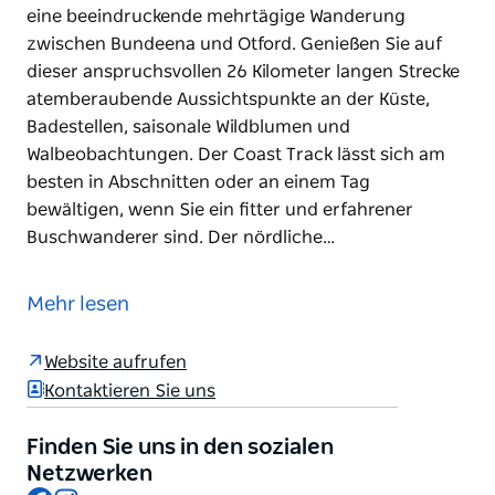
eine beeindruckende mehrtägige Wanderung
zwischen Bundeena und Otford. Genießen Sie auf
dieser anspruchsvollen 26 Kilometer langen Strecke
atemberaubende Aussichtspunkte an der Küste,
Badestellen, saisonale Wildblumen und
Walbeobachtungen. Der Coast Track lässt sich am
besten in Abschnitten oder an einem Tag
bewältigen, wenn Sie ein fitter und erfahrener
Buschwanderer sind. Der nördliche…
Der Coast Track im Royal National Park in Sydney ist
eine beeindruckende mehrtägige Wanderung
Mehr lesen
zwischen Bundeena und Otford. Genießen Sie auf
dieser anspruchsvollen 26 Kilometer langen Strecke
Website aufrufen
atemberaubende Aussichtspunkte an der Küste,
Kontaktieren Sie uns
Badestellen, saisonale Wildblumen und
Walbeobachtungen.
Finden Sie uns in den sozialen
Der Coast Track lässt sich am besten in Abschnitten
Netzwerken
Facebook
Instagram