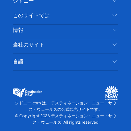
シドニー
ェ
イ
ー
ン
ィ
ン
イ
ッ
チ
ス
ッ
タ
お問い合わせ
このサイトでは
ス
タ
ュ
タ
ク
レ
免責事項
ブ
ー
ー
グ
ト
ス
目的地
情報
ッ
ブ
ラ
ッ
ト
プライバシー
やるべきこと
ク
ム
ク
旅行情報
当社のサイト
クッキーに関する通知
ニューサウスウェールズ州のロードトリップ
アクセシブルシドニー
利用規約
VisitNSW.com
イベント
言語
ビジネスを登録する
デスティネーション・ニュー・サウス・ウェール
宿泊施設
NSWでのビジネス
ズコーポレート
ニューサウスウェールズ州の教育
ビジネスイベント NSW
デスティネーション・ニュー・サウス・ウェール
シドニー.com は、 デスティネーション・ニュー・サウ
ズメディアセンター
ス・ウェールズの公式観光サイトです。
ビビッド・シドニー
© Copyright
2026
デスティネーション・ニュー・サウ
ス・ウェールズ. All rights reserved