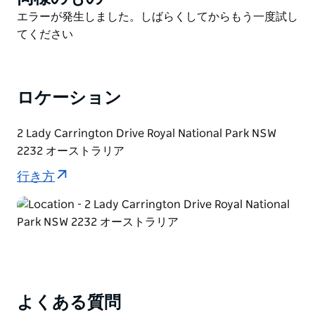
す。
List
Product
エラーが発生しました。しばらくしてからもう一度試し
オードリーからハッキング川を遡るこのサイクリングコ
List
てください
ースは、気の遠くなるような疲れを吹き飛ばしてくれる
でしょう。15の小川を越え、それぞれアボリジニの名
前が付けられています。ブルーガム、テレピン油、そし
ロケーション
て熱帯雨林の小道を通り過ぎます。バードウォッチング
をするなら、双眼鏡をお忘れなく。コトドリの真似をす
る鳴き声に耳を澄ませ、レースオオトカゲやハリモグラ
2 Lady Carrington Drive Royal National Park NSW
にも目を凝らしてみてください。
2232 オーストラリア
コース沿いには3つのピクニックエリアがあるので、立
行き方
ち止まって周囲の雰囲気を満喫できます。パロナ・ブル
ックには、砂岩の洞窟を探検できる短い寄り道がありま
す。反対側で車を拾って森の小道を散策したり、引き返
してまた同じ道を辿ったりするのも良いでしょう。
よくある質問