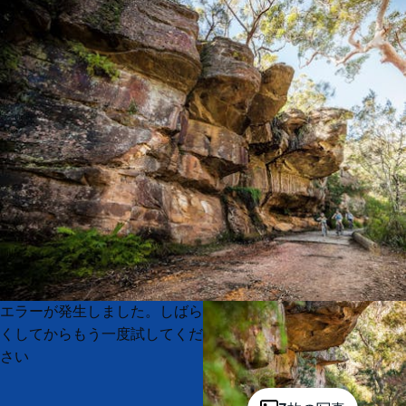
Product
Product
エラーが発生しました。しばら
List
List
くしてからもう一度試してくだ
さい