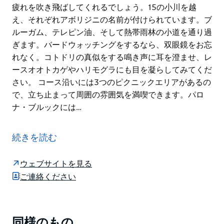
疲れを吹き飛ばしてくれるでしょう。15の小川を越
え、それぞれアボリジニの名前が付けられています。ブ
ルーガム、テレピン油、そして熱帯雨林の小道を通り過
ぎます。バードウォッチングをするなら、双眼鏡をお忘
れなく。コトドリの真似をする鳴き声に耳を澄ませ、レ
ースオオトカゲやハリモグラにも目を凝らしてみてくだ
さい。 コース沿いには3つのピクニックエリアがあるの
で、立ち止まって周囲の雰囲気を満喫できます。パロ
ナ・ブルックには…
オードリー近郊、シドニーから車ですぐのこの歴史的な
サイクリングコースは、川沿いにあり、バードウォッチ
続きを読む
ング、美しいピクニックエリア、そして歴史探訪を楽し
むことができます。
ウェブサイトを見る
キャリントン夫人がこのコースを自転車で走ったとは考
ご連絡ください
えにくいですが、幸いなことに、北はオードリーから南
はサー・バートラム・スティーブンス・ドライブまで、
この歴史的な馬車道をサイクリングすることができま
同様のもの
Product