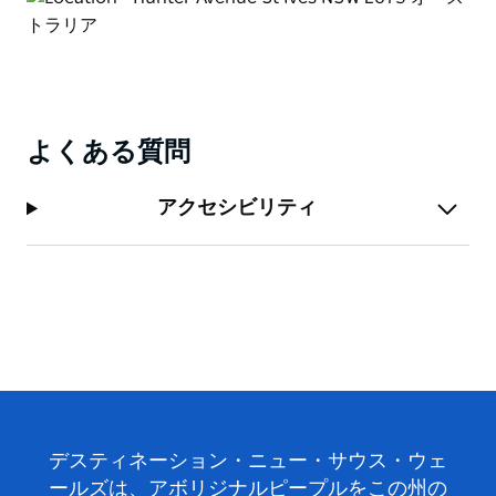
す。今日は都市部の水の流れのため、ここでの水泳はお
勧めできませんが、豊富な野生生物を観察し、バードウ
ォッチングを楽しむには素敵な場所です。紺碧のカワセ
ミ、オウム、クッカバラ、オウム、フクロウに気をつけ
てください。
よくある質問
アクセシビリティ
デスティネーション・ニュー・サウス・ウェ
ールズは、アボリジナルピープルをこの州の