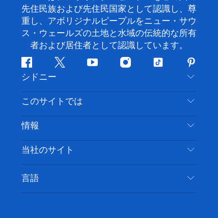
先住民族および先住民国家として認識し、尊
重し、アボリジナルピープルをニュー・サウ
ス・ウェールズの土地と水域の伝統的な所有
者および居住者として認識しています。
フ
ツ
ユ
イ
テ
ピ
シドニー
ェ
イ
ー
ン
ィ
ン
イ
ッ
チ
ス
ッ
タ
お問い合わせ
このサイトでは
ス
タ
ュ
タ
ク
レ
免責事項
ブ
ー
ー
グ
ト
ス
目的地
情報
ッ
ブ
ラ
ッ
ト
プライバシー
やるべきこと
ク
ム
ク
旅行情報
当社のサイト
クッキーに関する通知
ニューサウスウェールズ州のロードトリップ
アクセシブルシドニー
利用規約
VisitNSW.com
イベント
言語
ビジネスを登録する
デスティネーション・ニュー・サウス・ウェール
宿泊施設
NSWでのビジネス
ズコーポレート
ニューサウスウェールズ州の教育