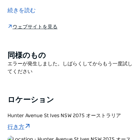
ク、または乗馬で楽しむことができるトラックやトレイ
続きを読む
ルの広範なネットワークに恵まれています。ステッピン
グ ストーン クロッシング トゥ カスケード トレイル
ウェブサイトを見る
は、チャッツウッド近くのミドル ハーバー クリークに
あるいくつかのコースの 1 つです。日曜日の散歩に最適
なこのトラックは、Cascades トレイルと Pipeline と
Bungaroo トラック、そして Davidson Park から
同様のもの
Product
Stepping Stone Crossing につながっています。冒険
List
Product
エラーが発生しました。しばらくしてからもう一度試し
を計画できるように、これらの他のトラックをチェック
List
てください
してください。
この穏やかな起伏のあるトレイルは、「カスケード」と
して知られる豪華な一連のロックプールに到達するま
ロケーション
で、ブラックバット、湿地のシーオーク、アンゴフォ
ラ、ブラック ワトルなど、さまざまな湿ったユーカリ
Hunter Avenue St Ives NSW 2075 オーストラリア
の森が並ぶ小川の土手をたどります。
行き方
Cascades では、1928 年に最初のプールを堰き止める
ために建設された砂岩の壁の名残を見ることができま