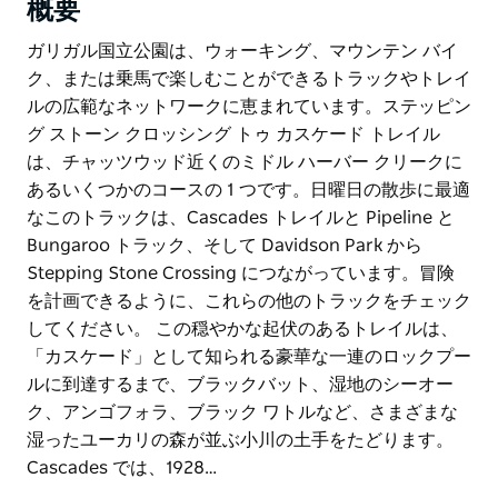
概要
ガリガル国立公園は、ウォーキング、マウンテン バイ
ク、または乗馬で楽しむことができるトラックやトレイ
ルの広範なネットワークに恵まれています。ステッピン
グ ストーン クロッシング トゥ カスケード トレイル
は、チャッツウッド近くのミドル ハーバー クリークに
あるいくつかのコースの 1 つです。日曜日の散歩に最適
なこのトラックは、Cascades トレイルと Pipeline と
Bungaroo トラック、そして Davidson Park から
Stepping Stone Crossing につながっています。冒険
を計画できるように、これらの他のトラックをチェック
してください。 この穏やかな起伏のあるトレイルは、
「カスケード」として知られる豪華な一連のロックプー
ルに到達するまで、ブラックバット、湿地のシーオー
ク、アンゴフォラ、ブラック ワトルなど、さまざまな
湿ったユーカリの森が並ぶ小川の土手をたどります。
Cascades では、1928…
ガリガル国立公園は、ウォーキング、マウンテン バイ