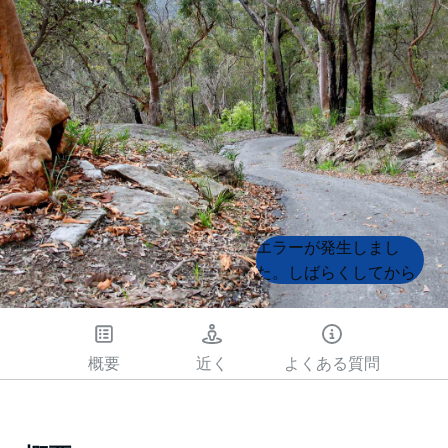
Product
Product
エラーが発生しまし
List
List
た。しばらくしてから
もう一度試してくださ
い
概要
近く
よくある質問