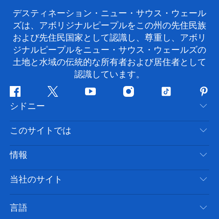
デスティネーション・ニュー・サウス・ウェール
ズは、アボリジナルピープルをこの州の先住民族
および先住民国家として認識し、尊重し、アボリ
ジナルピープルをニュー・サウス・ウェールズの
土地と水域の伝統的な所有者および居住者として
認識しています。
フ
ツ
ユ
イ
テ
ピ
シドニー
ェ
イ
ー
ン
ィ
ン
イ
ッ
チ
ス
ッ
タ
お問い合わせ
このサイトでは
ス
タ
ュ
タ
ク
レ
免責事項
ブ
ー
ー
グ
ト
ス
目的地
情報
ッ
ブ
ラ
ッ
ト
プライバシー
やるべきこと
ク
ム
ク
旅行情報
当社のサイト
クッキーに関する通知
ニューサウスウェールズ州のロードトリップ
アクセシブルシドニー
利用規約
VisitNSW.com
イベント
言語
ビジネスを登録する
デスティネーション・ニュー・サウス・ウェールズコー