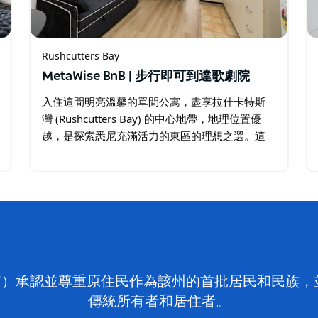
Rushcutters Bay
MetaWise BnB | 步行即可到達歌劇院
入住這間明亮溫馨的單間公寓，盡享拉什卡特斯
灣 (Rushcutters Bay) 的中心地帶，地理位置優
越，是探索悉尼充滿活力的東區的理想之選。這
間舒適的公寓是情侶、獨自旅行者和商務旅客的
完美下榻之所，交通便利，靠近餐飲、公園和娛
樂場所。…
on NSW）承認並尊重原住民作為該州的首批居民和民
傳統所有者和居住者。