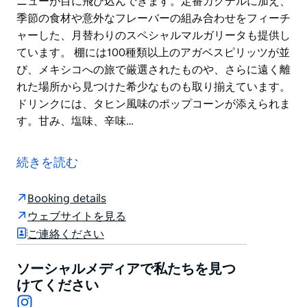
ニューが目に飛び込んできます。定番カクテルに加え、
季節の食材や意外なフレーバーの組み合わせをフィーチ
ャーした、月替わりのスペシャルマルガリータも提供し
ています。 棚には100種類以上のアガベスピリッツが並
び、メキシコへの旅で厳選されたものや、さらに遠く離
れた場所から見つけた希少なものも取り揃えています。
ドリンクには、タヒン風味のポップコーンが添えられま
す。甘み、塩味、辛味…
シドニー中心業務地区（CBD）のピットストリート地
下にひっそりと佇むセントロ86は、アガベを主役にし
続きを読む
た地下のマルガリータバーです。バーブリッジ、バーハ
ーブス、カンティーナOK!、バープラネット、ティオ
Booking details
ス・セルベセリア、ザ・クリフ・ダイブを手がけるチー
ウェブサイトを見る
ムが運営しており、シドニーで最も美味しいスパイシー
ご連絡ください
マルガリータが味わえる店として知られています。
店内に入ると、手絞りのライムジュース、注文を受けて
ソーシャルメディアで私たちを見つ
から削る氷、そしてシドニーのモダンな食材を巧みに取
けてください
Instagram
り入れた、親しみやすさと新鮮さを兼ね備えたカクテル