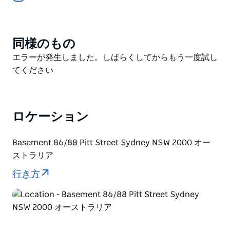
メニューが目に飛び込んできます。定番カクテルに加
え、季節の食材や意外なフレーバーの組み合わせをフィ
ーチャーした、月替わりのスペシャルマルガリータも提
同様のもの
Product
供しています。
List
Product
エラーが発生しました。しばらくしてからもう一度試し
棚には100種類以上のアガベスピリッツが並び、メキシ
List
てください
コへの旅で厳選されたものや、さらに遠く離れた場所か
ら見つけた希少なものも取り揃えています。ドリンクに
は、タヒン風味のポップコーンが添えられます。甘み、
塩味、辛味、酸味が絶妙なバランスで調和した、出来立
ロケーション
てのポップコーンをお楽しみください。
Basement 86/88 Pitt Street Sydney NSW 2000 オー
ストラリア
行き方