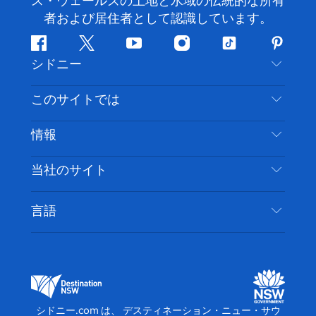
ス・ウェールズの土地と水域の伝統的な所有
者および居住者として認識しています。
フ
ツ
ユ
イ
テ
ピ
シドニー
ェ
イ
ー
ン
ィ
ン
イ
ッ
チ
ス
ッ
タ
お問い合わせ
このサイトでは
ス
タ
ュ
タ
ク
レ
免責事項
ブ
ー
ー
グ
ト
ス
目的地
情報
ッ
ブ
ラ
ッ
ト
プライバシー
やるべきこと
ク
ム
ク
旅行情報
当社のサイト
クッキーに関する通知
ニューサウスウェールズ州のロードトリップ
アクセシブルシドニー
利用規約
VisitNSW.com
イベント
言語
ビジネスを登録する
デスティネーション・ニュー・サウス・ウェール
宿泊施設
NSWでのビジネス
ズコーポレート
ニューサウスウェールズ州の教育
ビジネスイベント NSW
デスティネーション・ニュー・サウス・ウェール
シドニー.com は、 デスティネーション・ニュー・サウ
ズメディアセンター