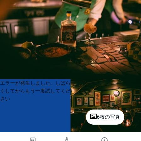
Product
Product
エラーが発生しました。しばら
List
List
くしてからもう一度試してくだ
さい
6枚の写真