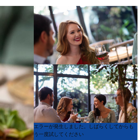
Product
Product
エラーが発生しました。しばらくしてからも
List
List
う一度試してください