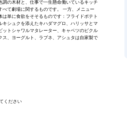
色調の木材と、仕事で一生懸命働いているキッチ
すべて劇場に関するものです。 一方、メニュー
体は単に食欲をそそるものです：フライドポテト
ルキシュクを添えたキハダマグロ、ハリッサとマ
ビットシャワルマタレーター、キャベツのピクル
クス、ヨーグルト、ラブネ、アシュタは自家製で
は、シドニーの食通シーンの定番となっています。
心のあるバージョンを提供しています。
るのに最も雰囲気のある場所の1つでもありま
柔らかな色調の木材と、仕事で一生懸命働いてい
、それはすべて劇場に関するものです。
ラインナップ全体は単に食欲をそそるものです：
ルタコ、カラメルキシュクを添えたキハダマグ
てください
キュワー、チキンビットシャワルマタレーター、
、ディップ、クスクス、ヨーグルト、ラブネ、ア