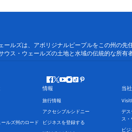
ェールズは、アボリジナルピープルをこの州の先
サウス・ウェールズの土地と水域の伝統的な所有
フ
ツ
ユ
イ
テ
ピ
は
情報
当社
ェ
イ
ー
ン
ィ
ン
イ
ッ
チ
ス
ッ
タ
旅行情報
Visi
ス
タ
ュ
タ
ク
レ
アクセシブルシドニー
デス
ブ
ー
ー
グ
ト
ス
ス・
ッ
ブ
ラ
ッ
ト
ェールズ州のロード
ビジネスを登録する
ク
ム
ク
ビジ