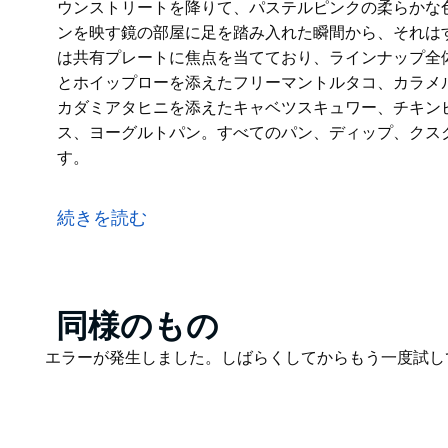
ウンストリートを降りて、パステルピンクの柔らかな
ンを映す鏡の部屋に足を踏み入れた瞬間から、それは
は共有プレートに焦点を当てており、ラインナップ全
とホイップローを添えたフリーマントルタコ、カラメ
カダミアタヒニを添えたキャベツスキュワー、チキン
ス、ヨーグルトパン。すべてのパン、ディップ、クス
す。
2016年以来、レバノン料理を盛り上げてきたNour
中東料理に興味のある人は、お気に入りの新しい遊び
続きを読む
オープンキッチンと薪オーブンがあり、街で食事をす
す。クラウンストリートを降りて、パステルピンクの
るキッチンを映す鏡の部屋に足を踏み入れた瞬間から
Product
同様のもの
一方、メニューは共有プレートに焦点を当てており、
List
フライドポテトとホイップローを添えたフリーマント
Product
エラーが発生しました。しばらくしてからもう一度試し
ロ、ハリッサとマカダミアタヒニを添えたキャベツス
List
キャベツのピクルス、ヨーグルトパン。すべてのパン
シュタは自家製です。