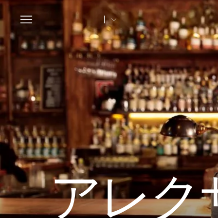
Toggle
navigation
アレク