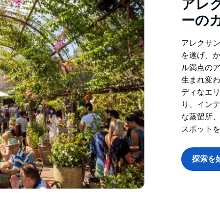
アレ
ーの
アレクサ
を遂げ、
ル満点の
生まれ変
ディなエ
り、イン
な蒸留所
スポット
探索を