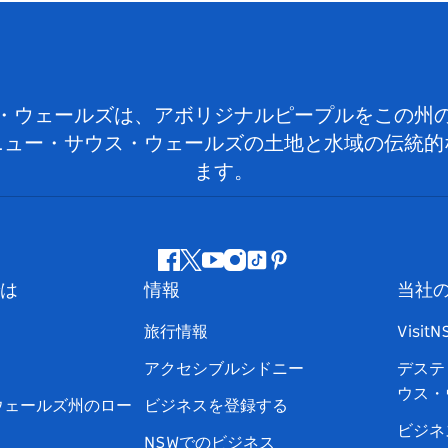
・ウェールズは、アボリジナルピープルをこの州
ニュー・サウス・ウェールズの土地と水域の伝統的
ます。
フ
ツ
ユ
イ
テ
ピ
は
情報
当社
ェ
イ
ー
ン
ィ
ン
イ
ッ
チ
ス
ッ
タ
旅行情報
Visit
ス
タ
ュ
タ
ク
レ
アクセシブルシドニー
デステ
ブ
ー
ー
グ
ト
ス
ウス・
ッ
ブ
ラ
ッ
ト
ウェールズ州のロー
ビジネスを登録する
ク
ム
ク
ビジネ
NSWでのビジネス