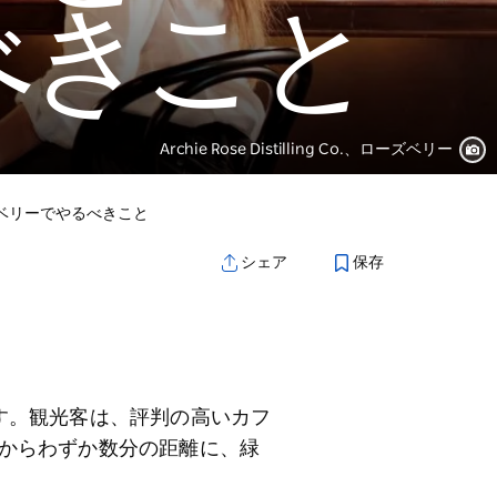
べきこと
Archie Rose Distilling Co.、ローズベリー
ベリーでやるべきこと
保存
シェア
す。観光客は、評判の高いカフ
からわずか数分の距離に、緑