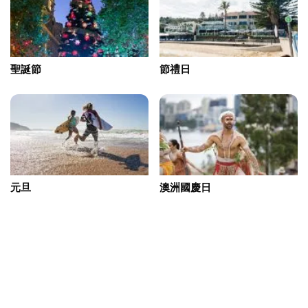
聖誕節
節禮日
元旦
澳洲國慶日
復活節長週末
澳新軍團日 (ANZAC)日