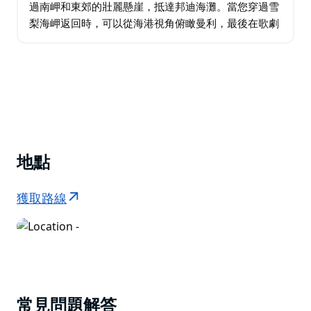
過南岬和東郊的壯麗懸崖，抵達邦迪海灘。當您穿過雪
梨海岬返回時，可以從海港視角俯瞰曼利，最後在歌劇
院和海港大橋處畫出 8 字形，然後返回玫瑰灣的水域。
這次觀光飛行大約需要 25 分鐘…
地點
獲取路線
常見問題解答