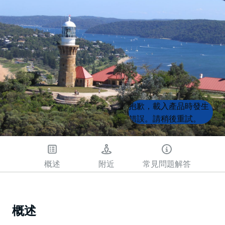
Product
Product
抱歉，載入產品時發生
List
List
錯誤。請稍後重試。
概述
附近
常見問題解答
概述