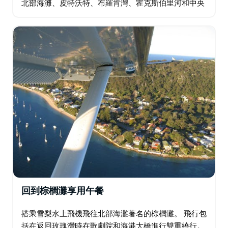
北部海灘、皮特沃特、布羅肯灣、霍克斯伯里河和中央
海岸。 這次旅行包括在歌劇院和海港大橋進行雙重繞
行，然後返回您的原始出發點。
回到棕櫚灘享用午餐
搭乘雪梨水上飛機飛往北部海灘著名的棕櫚灘。 飛行包
括在返回玫瑰灣時在歌劇院和海港大橋進行雙重繞行。