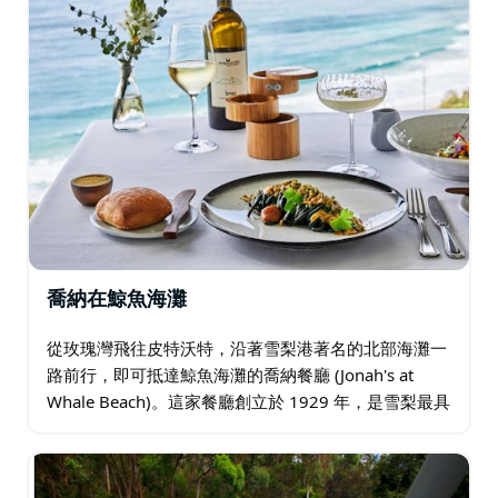
灣。停留時間為三小時。
喬納在鯨魚海灘
從玫瑰灣飛往皮特沃特，沿著雪梨港著名的北部海灘一
路前行，即可抵達鯨魚海灘的喬納餐廳 (Jonah's at
Whale Beach)。這家餐廳創立於 1929 年，是雪梨最具
代表性的餐廳之一。餐廳提供屢獲殊榮的現代澳洲美
食，坐擁壯麗的太平洋海景…