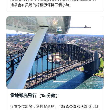
通常會在美麗的棕櫚灘停留三個小時。
當地觀光飛行（15 分鐘）
從雪梨港出發，途經鯊魚島、尼爾森公園和沃森灣，經