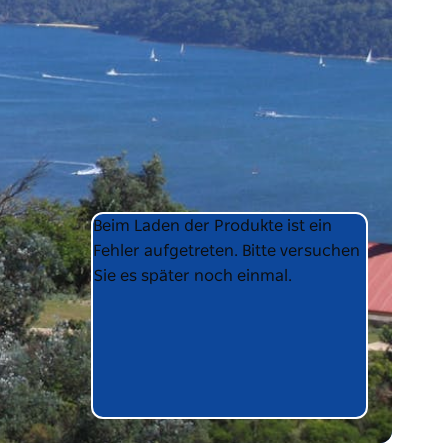
Product
Product
Beim Laden der Produkte ist ein
List
List
Fehler aufgetreten. Bitte versuchen
Sie es später noch einmal.