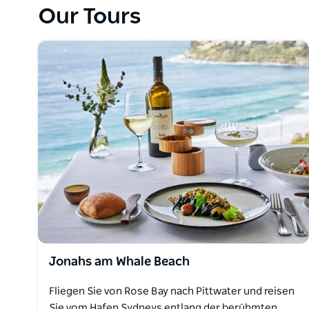
einen Snack, spielen Sie eine Runde Golf oder miet
Our Tours
aus der australischen Seifenoper „Home and Away“
Der Rückflug führt Sie über das Opernhaus und die
landen. Die Zwischenlandung dauert drei Stunden.
Jonahs am Whale Beach
Fliegen Sie von Rose Bay nach Pittwater und reisen
Sie vom Hafen Sydneys entlang der berühmten