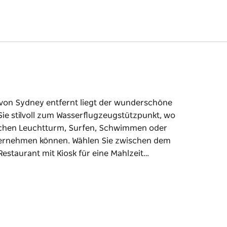
 von Sydney entfernt liegt der wunderschöne
ie stilvoll zum Wasserflugzeugstützpunkt, wo
schen Leuchtturm, Surfen, Schwimmen oder
ternehmen können. Wählen Sie zwischen dem
staurant mit Kiosk für eine Mahlzeit…
 von Sydney entfernt liegt der wunderschöne
ie stilvoll zum Wasserflugzeugstützpunkt, wo
schen Leuchtturm, Surfen, Schwimmen oder
ternehmen können. Wählen Sie zwischen dem
staurant mit Kiosk für eine Mahlzeit oder