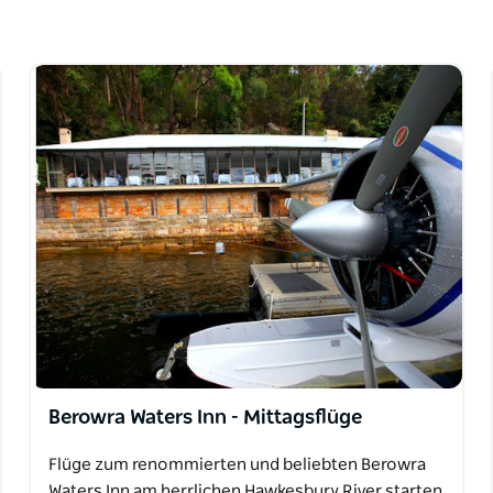
en Sie ein Boot. Entdecken Sie „Summer Bay“
.
 Harbour Bridge, bevor Sie wieder in Rose Bay
Berowra Waters Inn - Mittagsflüge
Flüge zum renommierten und beliebten Berowra
Waters Inn am herrlichen Hawkesbury River starten