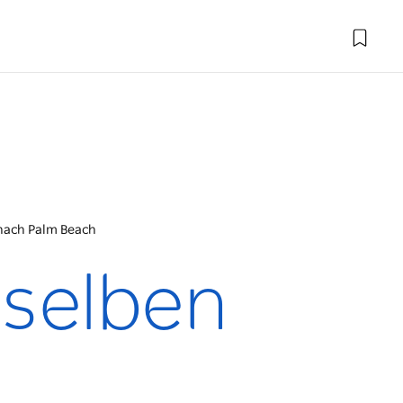
 nach Palm Beach
 selben