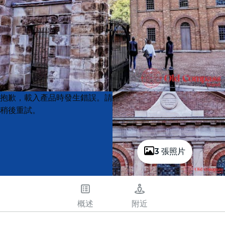
Product
Product
抱歉，載入產品時發生錯誤。請
List
List
稍後重試。
3 張照片
概述
附近