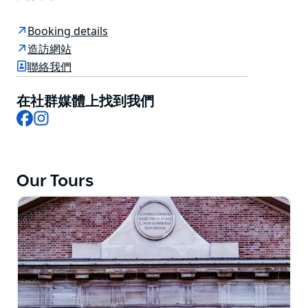
「雪梨—城市故事」 (Sydney - Tales of the City) 是徒步
探索這座城市政治歷史的獨特體驗。岩石區 (The Rocks)
Booking details
的另類之旅將深入探討這片土地的偉大歷史，它曾是殖民
造訪網站
和掠奪的起源地，也曾是一個囚犯聚居地，如今搖身一
聯絡我們
變，成為一個繁榮的商業港口。
在社群媒體上找到我們
我們所有的健行行程都將展現雪梨從殖民時代至今的迷人
Facebook
Instagram
建築遺產。
舊指南針旅行社 (Old Compass Travel) 的健行行程最多
可容納 8 位遊客，提供私密且靈活的體驗。
Our Tours
他們擅長私人訂製徒步，並融合了歷史建築、海岸、公園
和花園等主題。