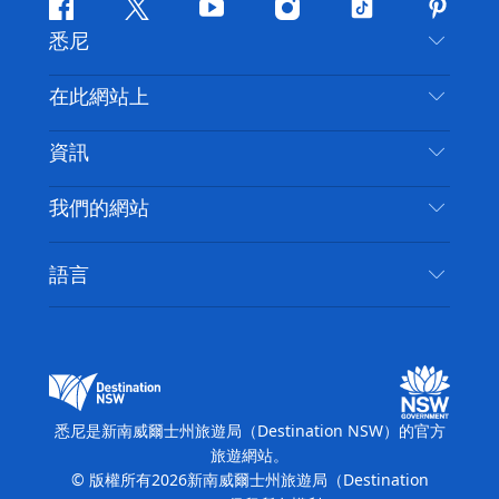
Facebook
嘰
Youtube
Instagram
抖
Pintere
悉尼
嘰
音
喳
聯絡我們
在此網站上
喳
免責聲明
目的地
資訊
隱私
要做的事情
旅行資訊
Cookie 通知
我們的網站
新南威爾斯州公路旅行
無障礙悉尼
使用條款
VisitNSW.com
活動
語言
列出您的業務
新南威爾士州旅遊局（Destination NSW）企業網
住宿
新南威爾斯的商業
站​
新南威爾斯的教育
新南威爾士州商務活動
新南威爾士州旅遊局（Destination NSW）媒體中
悉尼是新南威爾士州旅遊局（Destination NSW）的官方
心
旅遊網站。
繽紛悉尼燈光音樂節
© 版權所有
2026
新南威爾士州旅遊局（Destination