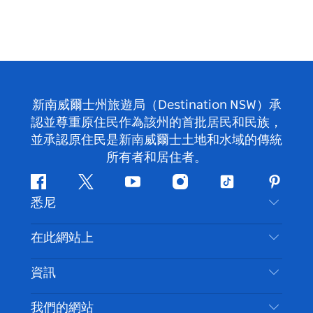
新南威爾士州旅遊局（Destination NSW）承
認並尊重原住民作為該州的首批居民和民族，
並承認原住民是新南威爾士土地和水域的傳統
所有者和居住者。
Facebook
嘰
Youtube
Instagram
抖
Pintere
悉尼
嘰
音
喳
聯絡我們
在此網站上
喳
免責聲明
目的地
資訊
隱私
要做的事情
旅行資訊
Cookie 通知
我們的網站