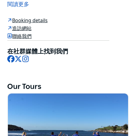
Lets Go Surfing（成立於1995年）以將衝浪運動推向旅
閱讀更多
遊版圖而聞名，將於今年9月推出全新的悉尼立式槳板之
旅——Lets Go立式槳板衝浪。
Booking details
造訪網站
Lets Go Surfing團隊與當地議會蘭德威克市議會和蘭德
聯絡我們
威克市旅遊公司緊密合作，將帶您探索悉尼鮮為人知的秘
密景點之一——拉佩魯茲，其中包括卡邁植物灣國家公
在社群媒體上找到我們
園、馬拉巴爾海灘和法國人灣。
Facebook
X
Instagram
立式槳板衝浪是享受和體驗雪梨平靜海岸線、砂岩海灣和
僻靜海灘的絕佳方式，距離雪梨機場僅10分鐘車程。
我們每天都會為成人和兒童開設小團體課程，並可應要求
Our Tours
提供私人課程和企業團體課程。