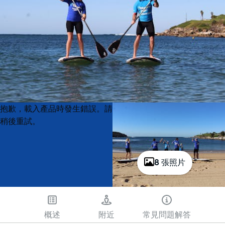
Product
Product
抱歉，載入產品時發生錯誤。請
List
List
稍後重試。
8 張照片
概述
附近
常見問題解答