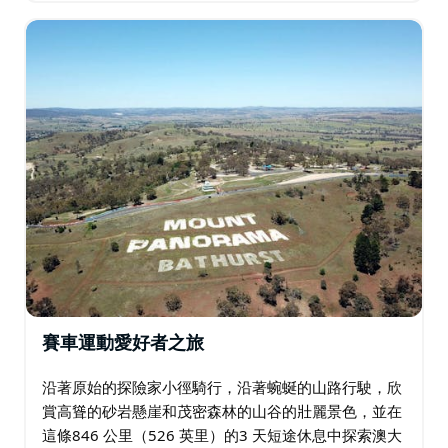
賽車運動愛好者之旅
沿著原始的探險家小徑騎行，沿著蜿蜒的山路行駛，欣
賞高聳的砂岩懸崖和茂密森林的山谷的壯麗景色，並在
這條846 公里（526 英里）的3 天短途休息中探索澳大