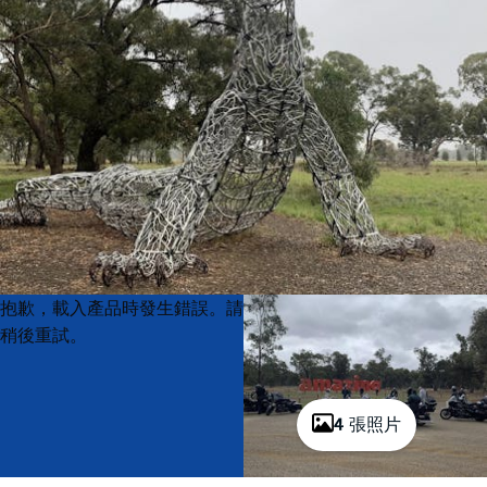
Product
Product
抱歉，載入產品時發生錯誤。請
List
List
稍後重試。
4 張照片