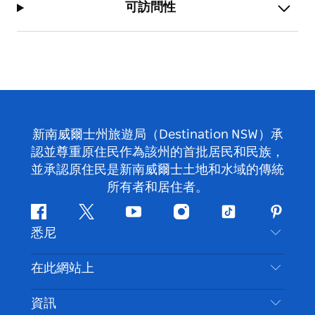
可訪問性
新南威爾士州旅遊局（Destination NSW）承
認並尊重原住民作為該州的首批居民和民族，
並承認原住民是新南威爾士土地和水域的傳統
所有者和居住者。
Facebook
嘰
Youtube
Instagram
抖
Pintere
悉尼
嘰
音
喳
聯絡我們
在此網站上
喳
免責聲明
目的地
資訊
隱私