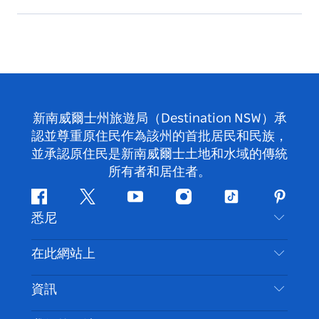
新南威爾士州旅遊局（Destination NSW）承
認並尊重原住民作為該州的首批居民和民族，
並承認原住民是新南威爾士土地和水域的傳統
所有者和居住者。
Facebook
嘰
Youtube
Instagram
抖
Pintere
悉尼
嘰
音
喳
聯絡我們
在此網站上
喳
免責聲明
目的地
資訊
隱私
要做的事情
旅行資訊