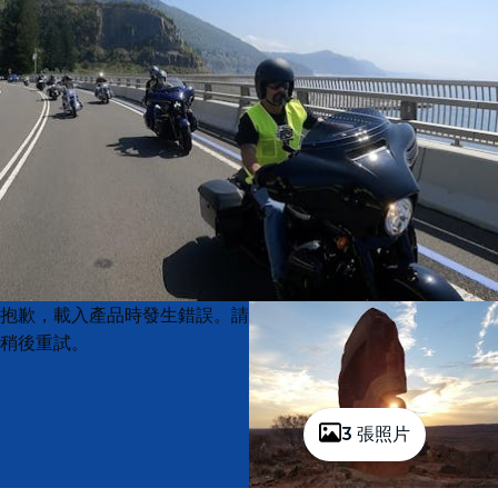
Product
Product
抱歉，載入產品時發生錯誤。請
List
List
稍後重試。
3 張照片