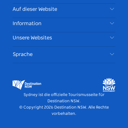
Kontaktieren Sie uns
Auf dieser Website
Haftungsausschluss
Reiseziele
Information
Datenschutz
Aktivitäten
Reiseinformationen
Unsere Websites
Cookie Notice
Roadtrips in New South Wales
Barrierefreies Sydney
Nutzungsbedingungen
VisitNSW.com
Veranstaltungen
Sprache
Tragen Sie Ihr Unternehmen ein
Destination NSW Corporate
Unterkunft
Unternehmen in NSW
Geschäftsveranstaltungen in New South Wales
Bildung in New South Wales
Destination NSW Medienzentrum
Vivid Sydney
Sydney ist die offizielle Tourismusseite für
Destination NSW.
© Copyright
2026
Destination NSW. Alle Rechte
vorbehalten.