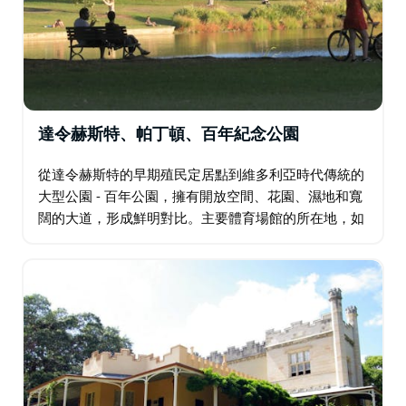
達令赫斯特、帕丁頓、百年紀念公園
從達令赫斯特的早期殖民定居點到維多利亞時代傳統的
大型公園 - 百年公園，擁有開放空間、花園、濕地和寬
闊的大道，形成鮮明對比。主要體育場館的所在地，如
蘭德威克賽馬場的國王運動場、橄欖球聯盟和悉尼體育
場的足球場。隔壁是歷史悠久的悉尼板球場 (SCG…