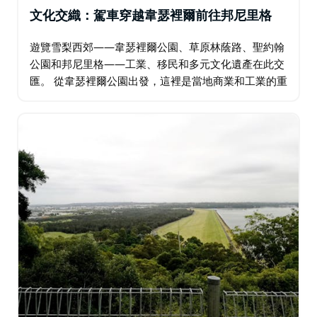
文化交織：駕車穿越韋瑟裡爾前往邦尼里格
遊覽雪梨西郊——韋瑟裡爾公園、草原林蔭路、聖約翰
公園和邦尼里格——工業、移民和多元文化遺產在此交
匯。 從韋瑟裡爾公園出發，這裡是當地商業和工業的重
鎮；然後前往草原林蔭路，這裡有費爾菲爾德展覽場和
水上樂園等適合家庭遊玩的景點。在聖約翰公園…