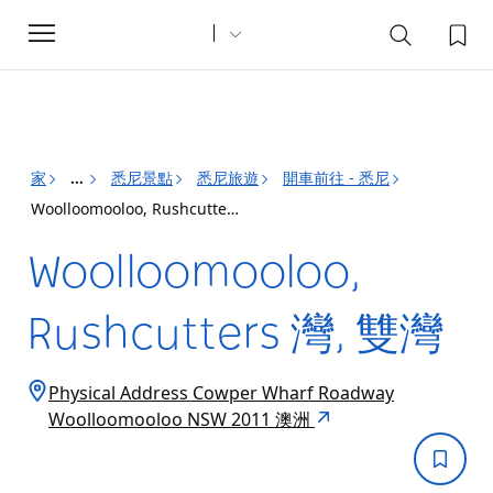
Toggle
navigation
家
悉尼景點
悉尼旅遊
開車前往 - 悉尼
...
Woolloomooloo, Rushcutters 灣, 雙灣
Woolloomooloo,
Rushcutters 灣, 雙灣
Physical Address Cowper Wharf Roadway
Woolloomooloo NSW 2011 澳洲