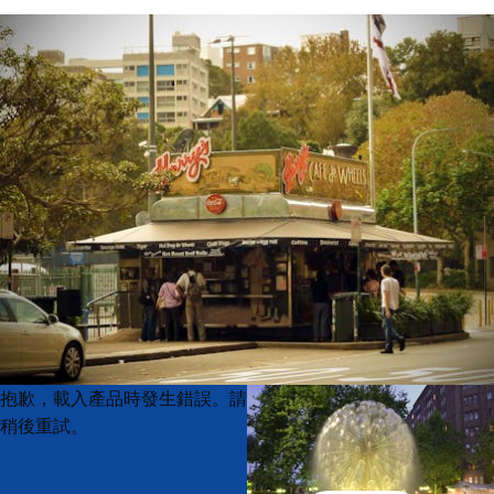
Product
Product
抱歉，載入產品時發生錯誤。請
List
List
稍後重試。