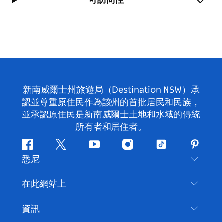
可訪問性
新南威爾士州旅遊局（Destination NSW）承
認並尊重原住民作為該州的首批居民和民族，
並承認原住民是新南威爾士土地和水域的傳統
所有者和居住者。
Facebook
嘰
Youtube
Instagram
抖
Pintere
悉尼
嘰
音
喳
聯絡我們
在此網站上
喳
免責聲明
目的地
資訊
隱私