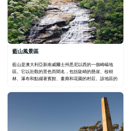
藍山風景區
藍山是澳大利亞新南威爾士州悉尼以西的一個崎嶇地
區。它以壯觀的景色而聞名，包括陡峭的懸崖、桉樹
林、瀑布和點綴著賓館、畫廊和花園的村莊。該地區的
主要城鎮卡通巴與藍山國家公園及其叢林步道接壤。
Echo Point 享有著名的三姐妹砂岩岩層景觀。…