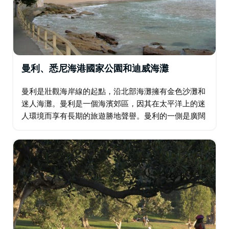
曼利、悉尼海港國家公園和迪威海灘
曼利是壯觀海岸線的起點，沿北部海灘擁有金色沙灘和
迷人海灘。曼利是一個海濱郊區，因其在太平洋上的迷
人環境而享有長期的旅遊勝地聲譽。曼利的一側是廣闊
的海灘，另一側是寧靜的沙質海港海灣和入口。 列入遺
產名錄的前檢疫站位於北頭，一直運營到 1980…