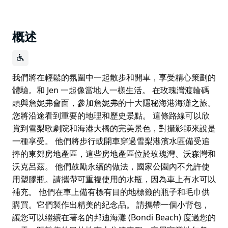
概述
我們將在輕鬆的氛圍中一起散步和開車，享受精心策劃的
體驗。和 Jen 一起像當地人一樣生活。 在玫瑰灣渡輪碼
頭與詹妮弗會面，參加詹妮弗的十大隱秘海港海灘之旅。
您將沿途看到重要的地理和歷史景點。 這條路線可以欣
賞到雪梨歌劇院和海港大橋的完美景色，對攝影師來說是
一種享受。 他們將步行或開車穿過雪梨港濱水區備受追
捧的東郊房地產區，這些房地產區位於玫瑰灣、沃森灣和
沃克呂茲。 他們鼓勵永續的做法，國家公園內不允許使
用塑膠瓶。請攜帶可重複使用的水瓶，因為車上有水可以
補充。 他們在車上備有標有目的地標籤的瓶子和毛巾供
購買。它們製作出精美的紀念品。 請攜帶一個小背包，
讓您可以繼續在著名的邦迪海灘 (Bondi Beach) 度過您的