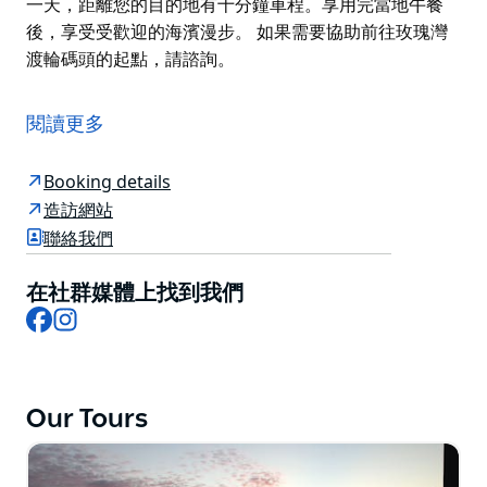
一天，距離您的目的地有十分鐘車程。享用完當地午餐
後，享受受歡迎的海濱漫步。 如果需要協助前往玫瑰灣
渡輪碼頭的起點，請諮詢。
我們將在輕鬆的氛圍中一起散步和開車，享受精心策劃的
體驗。和 Jen 一起像當地人一樣生活。
閱讀更多
在玫瑰灣渡輪碼頭與詹妮弗會面，參加詹妮弗的十大隱秘
海港海灘之旅。您將沿途看到重要的地理和歷史景點。
Booking details
造訪網站
這條路線可以欣賞到雪梨歌劇院和海港大橋的完美景色，
聯絡我們
對攝影師來說是一種享受。
他們將步行或開車穿過雪梨港濱水區備受追捧的東郊房地
在社群媒體上找到我們
產區，這些房地產區位於玫瑰灣、沃森灣和沃克呂茲。
Facebook
Instagram
他們鼓勵永續的做法，國家公園內不允許使用塑膠瓶。請
攜帶可重複使用的水瓶，因為車上有水可以補充。
他們在車上備有標有目的地標籤的瓶子和毛巾供購買。它
Our Tours
們製作出精美的紀念品。
請攜帶一個小背包，讓您可以繼續在著名的邦迪海灘