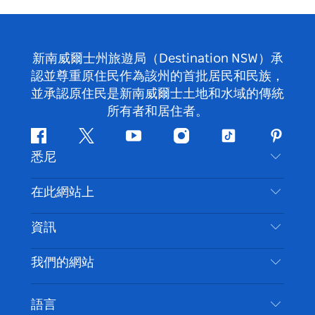
新南威爾士州旅遊局（Destination NSW）承
認並尊重原住民作為該州的首批居民和民族，
並承認原住民是新南威爾士土地和水域的傳統
所有者和居住者。
Facebook
嘰
Youtube
Instagram
抖
Pintere
悉尼
嘰
音
喳
聯絡我們
在此網站上
喳
免責聲明
目的地
資訊
隱私
要做的事情
旅行資訊
Cookie 通知
我們的網站
新南威爾斯州公路旅行
無障礙悉尼
使用條款
VisitNSW.com
活動
語言
列出您的業務