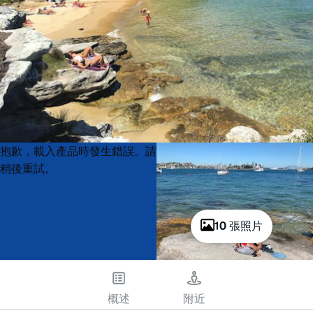
Product
Product
抱歉，載入產品時發生錯誤。請
List
List
稍後重試。
10 張照片
概述
附近