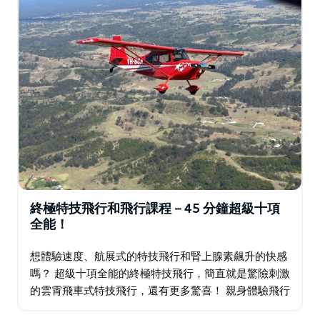
是他們熱愛這裡、吸引客戶再次光臨的原因。
終極特技飛行和飛行課程－45 分鐘超級十項
全能！
想體驗速度、航展式的特技飛行和腎上腺素飆升的快感
嗎？ 超級十項全能的終極特技飛行，簡直就是驚險刺激
的雲霄飛車式特技飛行，還有更多驚喜！ 親身體驗飛行
的機會（由飛行員當天自行決定）。 飛行前，您將接受