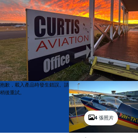
Product
Product
抱歉，載入產品時發生錯誤。請
List
List
稍後重試。
4 張照片