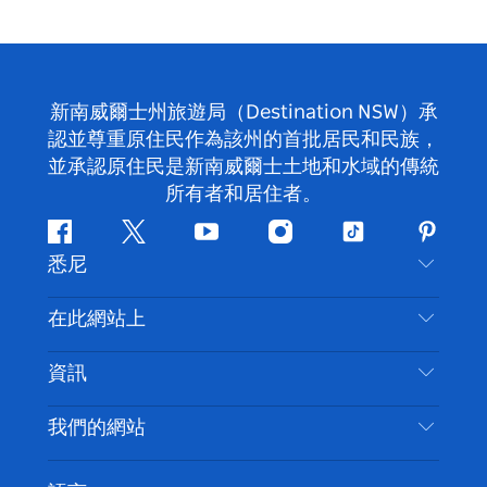
新南威爾士州旅遊局（Destination NSW）承
認並尊重原住民作為該州的首批居民和民族，
並承認原住民是新南威爾士土地和水域的傳統
所有者和居住者。
Facebook
嘰
Youtube
Instagram
抖
Pintere
悉尼
嘰
音
喳
聯絡我們
在此網站上
喳
免責聲明
目的地
資訊
隱私
要做的事情
旅行資訊
Cookie 通知
我們的網站
新南威爾斯州公路旅行
無障礙悉尼
使用條款
VisitNSW.com
活動