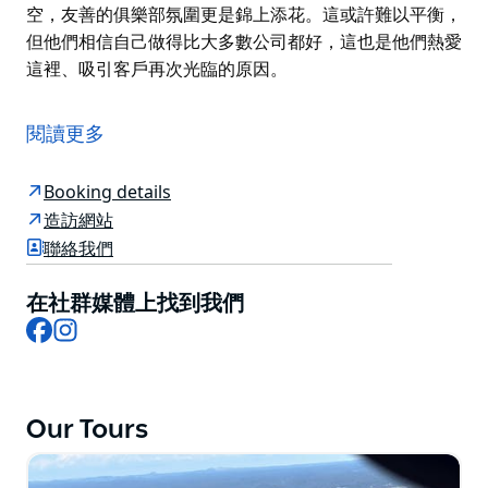
空，友善的俱樂部氛圍更是錦上添花。這或許難以平衡，
但他們相信自己做得比大多數公司都好，這也是他們熱愛
這裡、吸引客戶再次光臨的原因。
柯蒂斯航空飛行學校成立於1993年，由一群充滿熱情的
教練創立，他們渴望分享對高品質個人化教學的渴望。
閱讀更多
學校致力於推廣紮實的駕駛桿和方向舵技能，並致力於提
升通用航空的知名度、樂趣、專業性和友愛精神，這項承
Booking details
諾至今仍在延續。
造訪網站
聯絡我們
事實上，他們至今仍擁有許多早期的忠實客戶。
如今，柯蒂斯航空是一家家族企業，不斷追求超越行業標
在社群媒體上找到我們
準，為學員和飛行社群提供卓越的價值。
Facebook
Instagram
憑藉一支由敬業且經驗豐富的飛行教練和培訓師組成的優
秀團隊，柯蒂斯航空現已成為澳洲最受尊敬的飛行學校之
一，吸引著來自澳洲和亞洲各地的學生。
Our Tours
在柯蒂斯航空，友善的俱樂部氛圍更是錦上添花。這或許
難以平衡，但他們相信自己做得比大多數公司都好，這也