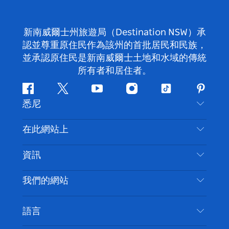
新南威爾士州旅遊局（Destination NSW）承
認並尊重原住民作為該州的首批居民和民族，
並承認原住民是新南威爾士土地和水域的傳統
所有者和居住者。
Facebook
嘰
Youtube
Instagram
抖
Pintere
悉尼
嘰
音
喳
聯絡我們
在此網站上
喳
免責聲明
目的地
資訊
隱私
要做的事情
旅行資訊
Cookie 通知
我們的網站
新南威爾斯州公路旅行
無障礙悉尼
使用條款
VisitNSW.com
活動
語言
列出您的業務
新南威爾士州旅遊局（Destination NSW）企業網
住宿