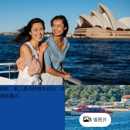
Product
Product
抱歉，載入產品時發生錯誤。請
List
List
稍後重試。
5 張照片