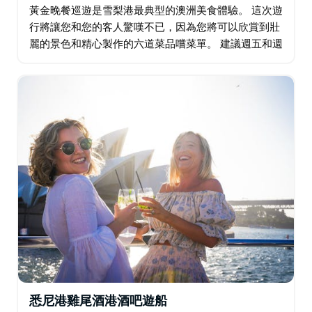
黃金晚餐巡遊是雪梨港最典型的澳洲美食體驗。 這次遊
行將讓您和您的客人驚嘆不已，因為您將可以欣賞到壯
麗的景色和精心製作的六道菜品嚐菜單。 建議週五和週
六晚上 7 點從達令港出發，享受長達三小時的巡航樂
趣。
悉尼港雞尾酒港酒吧遊船