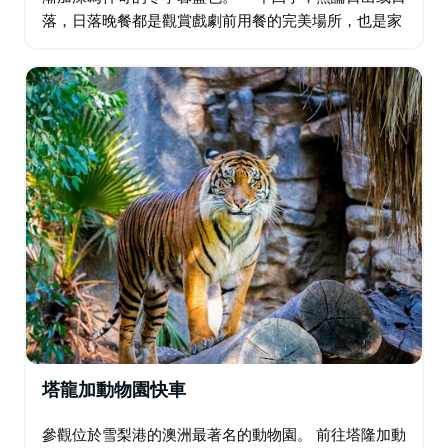
落，日落晚餐都是觀賞戲劇前用餐的完美場所，也是家
庭聚會、忙碌工作或在城市遊覽一天后放鬆身心的好去
處。
塔龍加動物園快車
參觀位於雪梨港的澳洲最著名的動物園。 前往塔隆加動