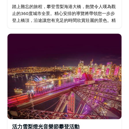
踏上難忘的旅程，攀登雪梨海港大橋，飽覽令人嘆為觀
止的360度城市全景。精心安排的導覽將帶領您一步步
登上橋頂，沿途讓您有充足的時間欣賞壯麗的景色。精
通普通話的導遊將為您講述關於大橋和壯麗海港天際線
的精彩故事。攀登活動適合所有體能水平的人士…
活力雪梨燈光音樂節攀登活動