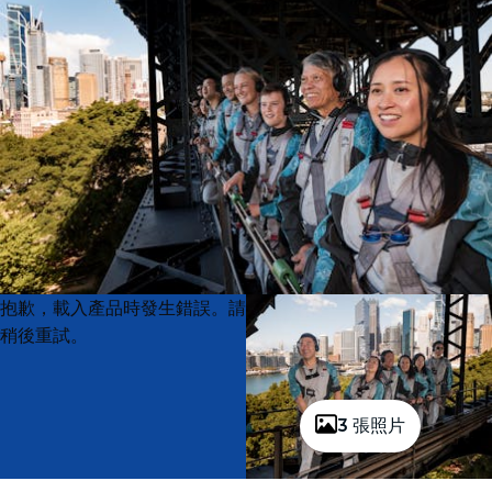
Product
Product
抱歉，載入產品時發生錯誤。請
List
List
稍後重試。
3 張照片