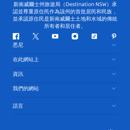
新南威爾士州旅遊局（Destination NSW）承
認並尊重原住民作為該州的首批居民和民族，
並承認原住民是新南威爾士土地和水域的傳統
所有者和居住者。
Facebook
嘰
Youtube
Instagram
抖
Pintere
悉尼
嘰
音
喳
聯絡我們
在此網站上
喳
免責聲明
目的地
資訊
隱私
要做的事情
旅行資訊
Cookie 通知
我們的網站
新南威爾斯州公路旅行
無障礙悉尼
使用條款
VisitNSW.com
活動
語言
列出您的業務
新南威爾士州旅遊局（Destination NSW）企業網
住宿
新南威爾斯的商業
站​
新南威爾斯的教育
新南威爾士州商務活動