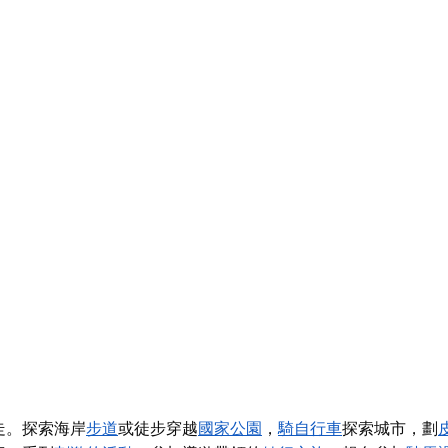
走。探索海岸
步道
或徒步穿越
國家公園
，
騎自行車
探索城市，劃