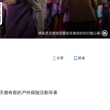
期
繽紛悉尼燈光音樂節音樂節的坦巴隆公園
節省
分享
天都有新的戶外探險活動等著