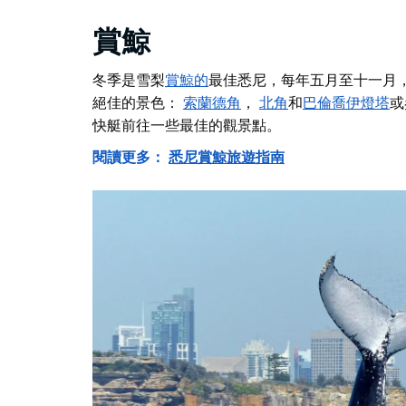
賞鯨
冬季是
雪梨
賞鯨的
最佳
悉尼，每年五月至十一月，
絕佳的景色：
索蘭德角
，
北角
和
巴倫喬伊燈塔
或
快艇前往一些最佳的觀景點。
閱讀更多：
悉尼賞鯨旅遊指南