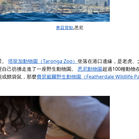
奧茲賞鯨
,悉尼
景。
塔龍加動物園（Taronga Zoo）
坐落在港口邊緣，是老虎、
覺自己彷彿走進了一座野生動物園。
悉尼動物園
超過100種動物在
熊或餵袋鼠，那麼
費瑟戴爾野生動物園（Featherdale Wildlife P