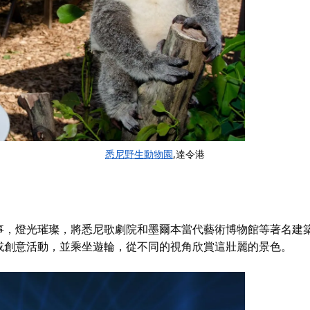
悉尼野生動物園
,達令港
事，燈光璀璨，將悉尼歌劇院和墨爾本當代藝術博物館等著名建
或創意活動，並乘坐遊輪，從不同的視角欣賞這壯麗的景色。