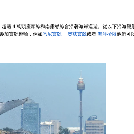
超過 4 萬頭座頭鯨和南露脊鯨會沿著海岸巡遊。從以下沿海觀
參加賞鯨遊輪，例如
悉尼賞鯨
，
奧茲賞鯨
或者
海洋極限
他們可