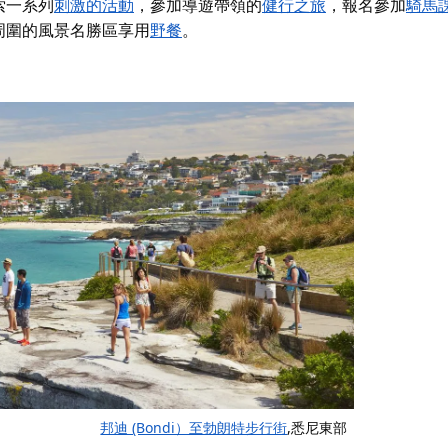
索一系列
刺激的活動
，參加導遊帶領的
健行之旅
，報名參加
騎馬
周圍的風景名勝區享用
野餐
。
邦迪 (Bondi）至勃朗特步行街
,悉尼東部