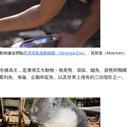
動物邂逅體驗
悉尼塔龍加動物園（Taronga Zoo）
，莫斯曼（Mosman
生種為主，是澳洲五大動物－無尾熊、袋鼠、鱷魚、袋熊和鴨嘴
看到魚、海龜、企鵝和鯊魚，以及世界上僅有的三頭儒艮之一。