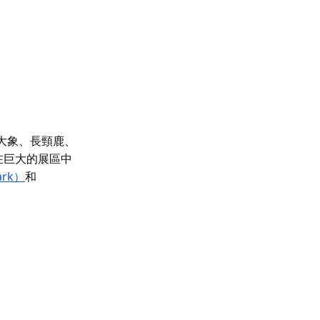
大象、長頸鹿、
巨大的展區中​​
ark）
和