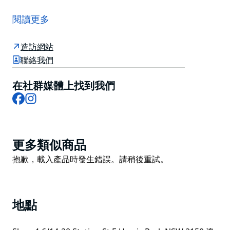
渴望體驗道地的印度街頭美食嗎？現在您無需離開悉尼即
可解決問題。歡迎來到 Chatkazz。
閱讀更多
Chatkazz 餐廳位於帕拉馬塔的哈里斯公園（又名“小印
度”），菜單上有超過 200 道菜，靈感來自印度北部和南
造訪網站
部，每次光臨 Chatkazz 都會讓您的味蕾體驗一次令人垂
聯絡我們
涎欲滴的旅程。
在社群媒體上找到我們
這裡有許多香氣撲鼻、風味濃鬱的菜餚供您選擇，其中許
Facebook
Instagram
多在印度以外很難找到，例如 pani puris、chaat、鐵板
燒、咖哩和美味的印度煎餅。 用精選的拉西酒或清爽的
無酒精雞尾酒來沖淡它。
Product
此場地僅供步行進入。
更多類似商品
List
Product
抱歉，載入產品時發生錯誤。請稍後重試。
List
地點