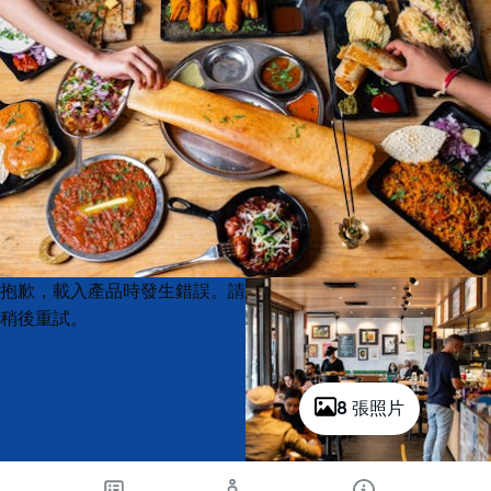
Product
Product
抱歉，載入產品時發生錯誤。請
List
List
稍後重試。
8 張照片