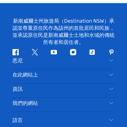
新南威爾士州旅遊局（Destination NSW）承
認並尊重原住民作為該州的首批居民和民族，
並承認原住民是新南威爾士土地和水域的傳統
所有者和居住者。
Facebook
嘰
Youtube
Instagram
抖
Pintere
悉尼
嘰
音
喳
聯絡我們
在此網站上
喳
免責聲明
目的地
資訊
隱私
要做的事情
旅行資訊
Cookie 通知
我們的網站
新南威爾斯州公路旅行
無障礙悉尼
使用條款
VisitNSW.com
活動
語言
列出您的業務
新南威爾士州旅遊局（Destination NSW）企業網