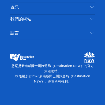
免責聲明
目的地
資訊
隱私
要做的事情
旅行資訊
Cookie 通知
我們的網站
新南威爾斯州公路旅行
無障礙悉尼
使用條款
VisitNSW.com
活動
語言
列出您的業務
新南威爾士州旅遊局（Destination NSW）企業網
住宿
新南威爾斯的商業
站​
新南威爾斯的教育
新南威爾士州商務活動
新南威爾士州旅遊局（Destination NSW）媒體中
悉尼是新南威爾士州旅遊局（Destination NSW）的官方
心
旅遊網站。
繽紛悉尼燈光音樂節
© 版權所有
2026
新南威爾士州旅遊局（Destination
NSW）。保留所有權利。