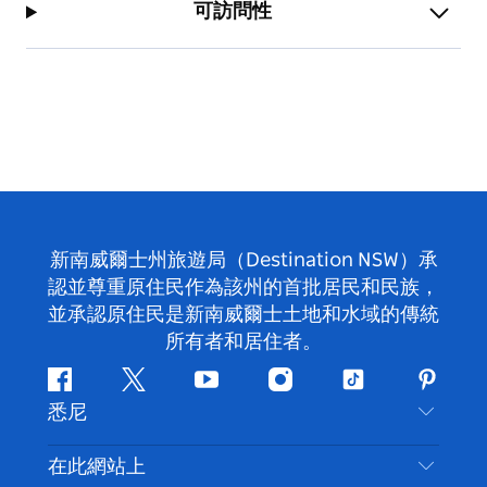
可訪問性
新南威爾士州旅遊局（Destination NSW）承
認並尊重原住民作為該州的首批居民和民族，
並承認原住民是新南威爾士土地和水域的傳統
所有者和居住者。
Facebook
嘰
Youtube
Instagram
抖
Pintere
悉尼
嘰
音
喳
聯絡我們
在此網站上
喳