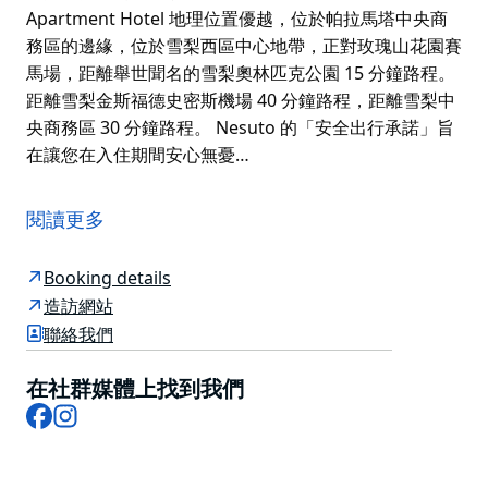
Apartment Hotel 地理位置優越，位於帕拉馬塔中央商
務區的邊緣，位於雪梨西區中心地帶，正對玫瑰山花園賽
馬場，距離舉世聞名的雪梨奧林匹克公園 15 分鐘路程。
距離雪梨金斯福德史密斯機場 40 分鐘路程，距離雪梨中
央商務區 30 分鐘路程。 Nesuto 的「安全出行承諾」旨
在讓您在入住期間安心無憂…
Nesuto Parramatta Sydney Apartment Hotel 提供各
種設備齊全的公寓，包括單人公寓、一房公寓和兩房公
閱讀更多
寓，是短期或長期住宿的理想選擇。單間公寓是飯店客房
的完美替代選擇，配備小廚房和洗衣設施。一房和兩房公
Booking details
寓非常適合需要更多空間的客人、家庭、同事或尋求賓至
造訪網站
如歸體驗的大型團體，同樣配備小廚房和洗衣設施、靈活
聯絡我們
的床位安排和寬敞的起居空間。
大部分公寓（部分附陽台）可俯瞰帕拉馬塔市區和藍山；
在社群媒體上找到我們
其他公寓朝東，可俯瞰玫瑰山花園賽馬場、雪梨奧林匹克
Facebook
Instagram
公園以及地平線上雪梨中央商務區的城市景觀。
Nesuto Parramatta Apartment Hotel 地理位置優越，