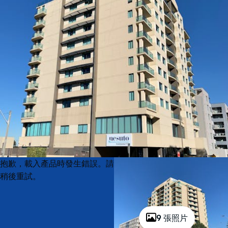
Product
Product
抱歉，載入產品時發生錯誤。請
List
List
稍後重試。
9 張照片