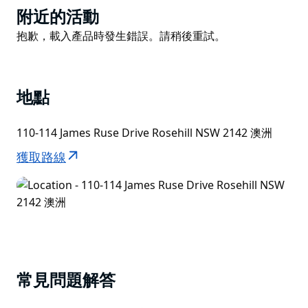
位於帕拉馬塔中央商務區的邊緣，位於雪梨西區中心地
Product
附近的活動
帶，正對玫瑰山花園賽馬場，距離舉世聞名的雪梨奧林匹
List
Product
抱歉，載入產品時發生錯誤。請稍後重試。
克公園 15 分鐘路程。距離雪梨金斯福德史密斯機場 40
List
分鐘路程，距離雪梨中央商務區 30 分鐘路程。
Nesuto 的「安全出行承諾」旨在讓您在入住期間安心無
地點
憂。確保您的持續安全和舒適是他們承諾的核心。
110-114 James Ruse Drive Rosehill NSW 2142 澳洲
獲取路線
常見問題解答