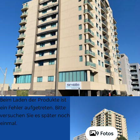
Product
Product
Beim Laden der Produkte ist
List
List
ein Fehler aufgetreten. Bitte
versuchen Sie es später noch
einmal.
9 Fotos