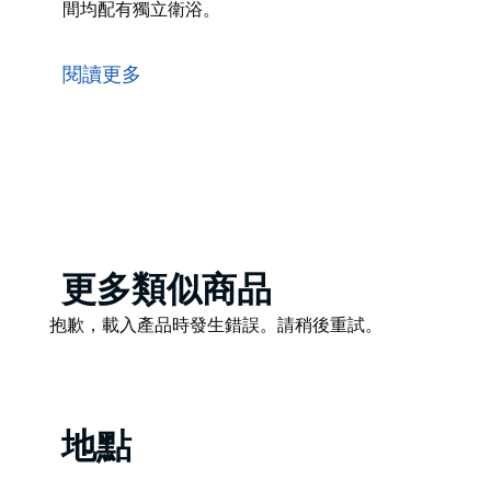
間均配有獨立衛浴。
Barrenjoey House 是一家位於雪梨棕櫚灘的列入遺產名
2018 年 7 月加入 Boathouse 集團，並於 2018 
閱讀更多
餐廳供應午餐和晚餐，提供 Barrenjoey House
館風格的包房，每間均配有獨立衛浴。
Product
更多類似商品
List
Product
抱歉，載入產品時發生錯誤。請稍後重試。
List
地點