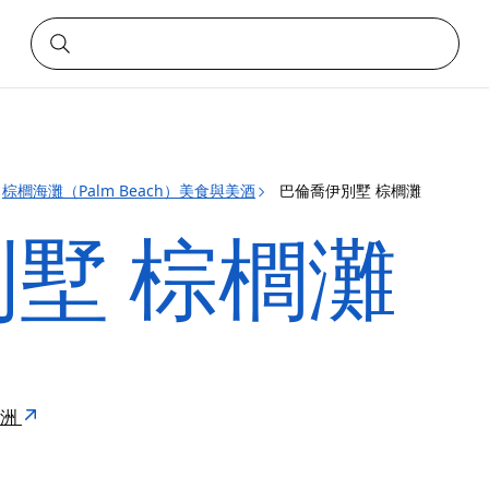
棕櫚海灘（Palm Beach）美食與美酒
巴倫喬伊別墅 棕櫚灘
墅 棕櫚灘
 澳洲