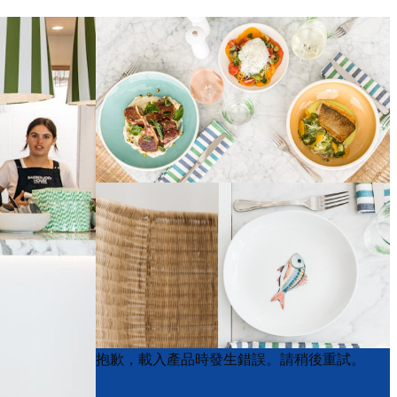
Product
Product
抱歉，載入產品時發生錯誤。請稍後重試。
List
List