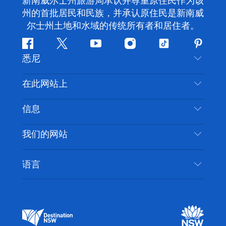
新南威尔士州旅游局承认并尊重原住民作为该
州的首批居民和民族，并承认原住民是新南威
尔士州土地和水域的传统所有者和居住者。
Facebook
叽
YouTube
Instagram
抖
Pintere
悉尼
叽
音
喳
联系我们
在此网站上
喳
免责声明
目的地
信息
隐私
推荐活动
旅行信息
Cookie 通知
我们的网站
新南威尔士州公路旅行
无障碍悉尼
使用条款
VisitNSW.com
活动
语言
列出您的业务
新南威尔士州旅游局企业网站
住宿
新南威尔士州的商业
新南威尔士州商务活动
新南威尔士州的教育
新南威尔士州旅游局媒体中心