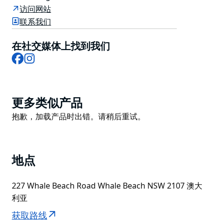
餐厅供应午餐和晚餐，提供 Barrenjoey House 闻名遐迩
访问网站
的轻松而精致的用餐体验。餐厅楼上设有七间宾馆风格的
联系我们
包房，每间均配有独立卫浴。
在社交媒体上找到我们
Facebook
Instagram
Product
更多类似产品
List
Product
抱歉，加载产品时出错。请稍后重试。
List
地点
227 Whale Beach Road Whale Beach NSW 2107 澳大
利亚
获取路线