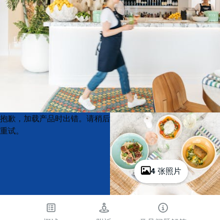
Product
Product
抱歉，加载产品时出错。请稍后
List
List
重试。
4 张照片