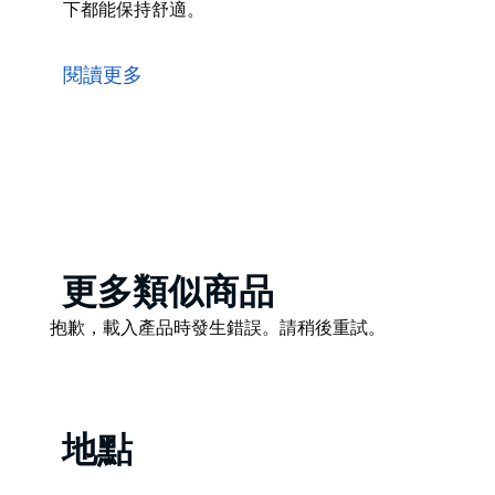
下都能保持舒適。
Chiosco by Ormeggio 餐廳緊鄰 Ormeggio at the
中港 (Middle Harbour) 和碼頭上豪華遊艇的壯麗景色
閱讀更多
餐廳提供外帶、午餐和晚餐，全天陽光充足，設有遮蔽
供溫暖製冷，確保客人在任何天氣條件下都能保持舒適
Product
更多類似商品
List
Product
抱歉，載入產品時發生錯誤。請稍後重試。
List
地點