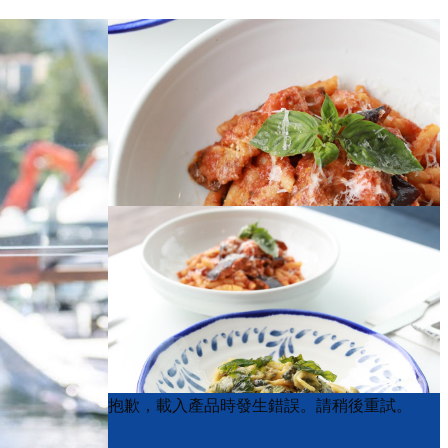
Product
Product
抱歉，載入產品時發生錯誤。請稍後重試。
List
List