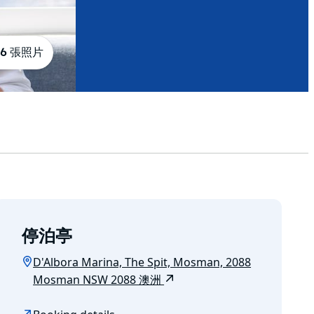
6 張照片
停泊亭
D'Albora Marina, The Spit, Mosman, 2088
Mosman NSW 2088 澳洲