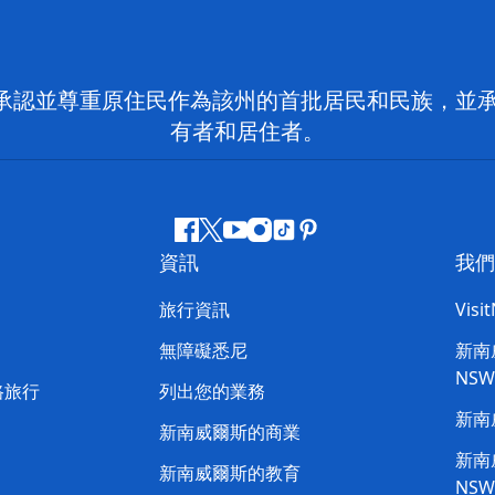
 NSW）承認並尊重原住民作為該州的首批居民和民族
有者和居住者。
Facebook
嘰
Youtube
Instagram
抖
Pinterest
資訊
我們
嘰
音
喳
旅行資訊
Visi
喳
無障礙悉尼
新南威
NS
路旅行
列出您的業務
新南
新南威爾斯的商業
新南威
新南威爾斯的教育
NS