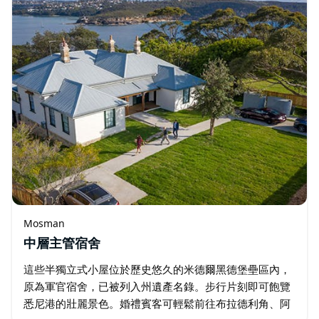
Mosman
中層主管宿舍
這些半獨立式小屋位於歷史悠久的米德爾黑德堡壘區內，
原為軍官宿舍，已被列入州遺產名錄。步行片刻即可飽覽
悉尼港的壯麗景色。婚禮賓客可輕鬆前往布拉德利角、阿