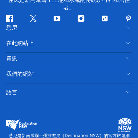
住民是新南威爾士土地和水域的傳統所有者和居住
者。
Facebook
嘰
Youtube
Instagram
抖
Pint
悉尼
嘰
音
喳
聯絡我們
在此網站上
喳
免責聲明
目的地
資訊
隱私
要做的事情
旅行資訊
Cookie 通知
我們的網站
新南威爾斯州公路旅行
無障礙悉尼
使用條款
VisitNSW.com
活動
語言
列出您的業務
新南威爾士州旅遊局（Destination NSW）企業網站​
住宿
新南威爾斯的商業
新南威爾士州商務活動
新南威爾斯的教育
新南威爾士州旅遊局（Destination NSW）媒體中心
繽紛悉尼燈光音樂節
悉尼是新南威爾士州旅遊局（Destination NSW）的官方旅遊網