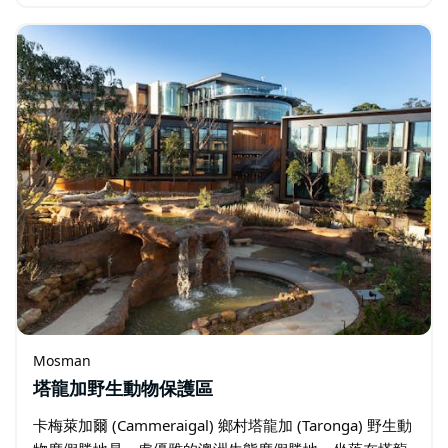
索爾莊園、喬德灣和巴爾莫勒爾海灘等熱門場所，這些場
所均在5公里範圍內。…
Mosman
塔龍加野生動物保護區
卡梅萊加爾 (Cammeraigal) 鄉村塔龍加 (Taronga) 野生動