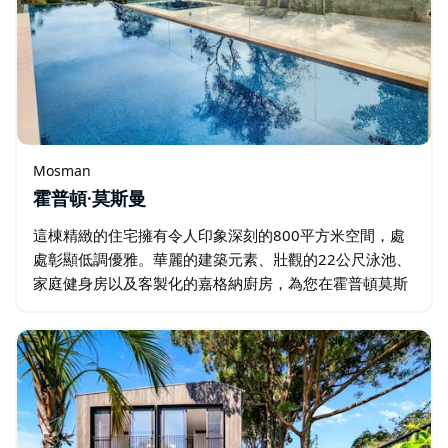
Mosman
霍普頓·莫斯曼
這棟精緻的住宅擁有令人印象深刻的800平方米空間，處
處彰顯低調優雅。華麗的建築元素、壯觀的22公尺泳池、
家庭健身房以及客製化的嘉格納廚房，為您在霍普頓莫斯
曼 (Hopetoun Mosman) 打造無與倫比的居住體驗。 從街
上看…