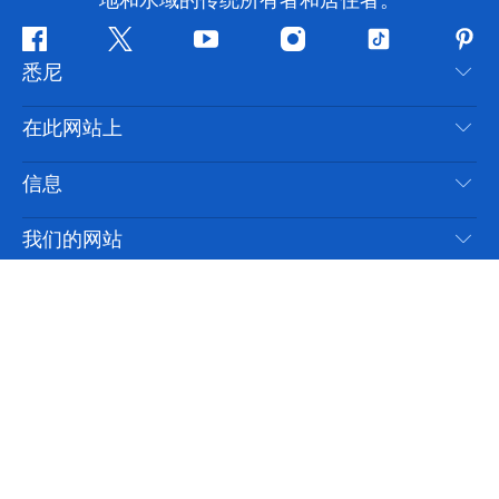
地和水域的传统所有者和居住者。
Facebook
叽
YouTube
Instagram
抖
Pint
悉尼
叽
音
喳
联系我们
在此网站上
喳
免责声明
目的地
信息
隐私
推荐活动
旅行信息
Cookie 通知
我们的网站
新南威尔士州公路旅行
无障碍悉尼
使用条款
VisitNSW.com
活动
语言
列出您的业务
新南威尔士州旅游局企业网站
住宿
新南威尔士州的商业
新南威尔士州商务活动
新南威尔士州的教育
新南威尔士州旅游局媒体中心
缤纷悉尼灯光音乐节
悉尼是新南威尔士州旅游局的官方旅游网站。
© 版权所有
2026
新南威尔士州旅游局。保留所有权利。