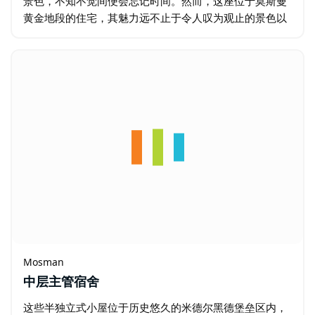
景色，不知不觉间便会忘记时间。然而，这座位于莫斯曼
黄金地段的住宅，其魅力远不止于令人叹为观止的景色以
及毗邻海滩、咖啡馆和公园的便利。莫斯曼米德尔黑德
(Middle Head Mosman)…
Mosman
中层主管宿舍
这些半独立式小屋位于历史悠久的米德尔黑德堡垒区内，