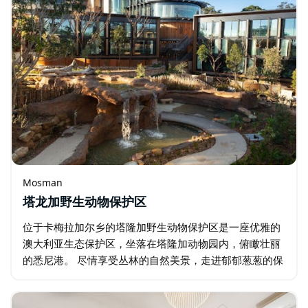
Mosman
塔龙加野生动物保护区
位于卡梅拉加尔乡的塔隆加野生动物保护区是一座优雅的
澳大利亚生态保护区，坐落在塔隆加动物园内，俯瞰壮丽
的悉尼港。 尽情享受丛林的自然美景，走进郁郁葱葱的保
护区，考拉和针鼹在这里漫步，鸭嘴兽在这里游泳。参加
由热情的饲养员带领的导览游…