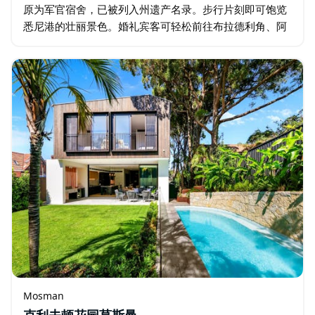
原为军官宿舍，已被列入州遗产名录。步行片刻即可饱览
悉尼港的壮丽景色。婚礼宾客可轻松前往布拉德利角、阿
索尔庄园、乔德湾和巴尔莫勒尔海滩等热门场所，这些场
所均在5公里范围内。…
Mosman